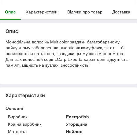
Опис
Характеристики
Відгуки про товар
Доставка
Опис
Монофільна волосінь Multicolor завдяки багатобарвному,
райдужному забарвленню, яка діє як камуфляж, як-от — б
розмивається на тлі дна, і завдяки цьому зовсім непомітна.
Для всіх волосіней серії «Carp Expert» характерні відсутність
пам'яті, міцність на вузлах, зносостійкість.
Характеристики
Основні
Виробник
Energofish
Країна виробник
Угорщина
Матеріал
Нейлон