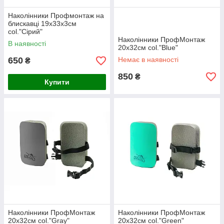
Наколінники Профмонтаж на
блискавці 19х33х3см
col."Сірий"
Наколінники ПрофМонтаж
В наявності
20х32см col."Blue"
650
Немає в наявності
₴
850
₴
Купити
Наколінники ПрофМонтаж
Наколінники ПрофМонтаж
20х32см col."Gray"
20х32см col."Green"