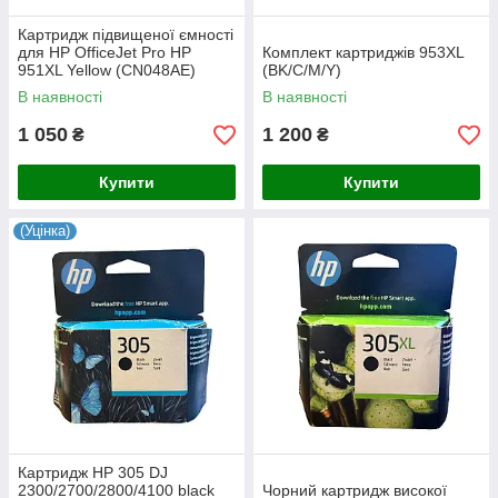
Картридж підвищеної ємності
для HP OfficeJet Pro HP
Комплект картриджів 953XL
951XL Yellow (CN048AE)
(BK/C/M/Y)
В наявності
В наявності
1 050
1 200
₴
₴
Купити
Купити
(Уцінка)
Картридж HP 305 DJ
2300/2700/2800/4100 black
Чорний картридж високої