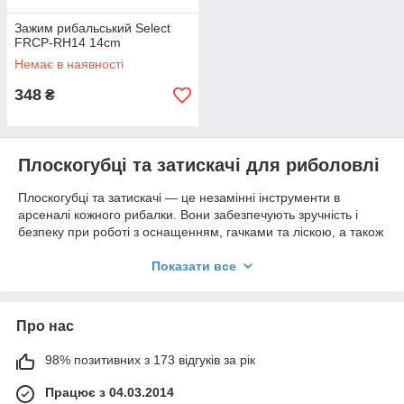
Зажим рибальський Select
FRCP-RH14 14cm
Немає в наявності
348
₴
Плоскогубці та затискачі для риболовлі
Плоскогубці та затискачі — це незамінні інструменти в
арсеналі кожного рибалки. Вони забезпечують зручність і
безпеку при роботі з оснащенням, гачками та ліскою, а також
допомагають справлятися з труднощами, які можуть
виникнути під час риболовлі. Різноманітність моделей
Показати все
дозволяє обрати відповідний інструмент для будь-якого типу
риболовлі.
Важливість плоскогубців і затискачів на
Про нас
риболовлі
98% позитивних з 173 відгуків за рік
Багатофункціональність
Працює з 04.03.2014
Плоскогубці та затискачі виконують безліч завдань: