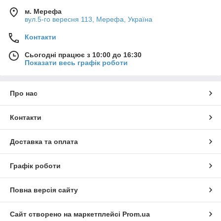
м. Мерефа
Зняття гачків із пащі риби.
вул.5-го вересня 113, Мерефа, Україна
Обрізання ліски або шнура.
Контакти
Затягування вузлів.
Робота з грузилами та іншими елементами
Сьогодні працює з 10:00 до 16:30
оснащення.
Показати весь графік роботи
Зручність використання
Сучасні плоскогубці та затискачі відрізняються ергономічним
Про нас
дизайном, який забезпечує комфортне використання навіть у
складних умовах. Більшість моделей мають прогумовані
Контакти
ручки, що запобігають ковзанню, а також вбудовані пружини
для легкого відкривання.
Довговічність
Доставка та оплата
Виготовлені з нержавіючої сталі або алюмінієвих сплавів,
плоскогубці та затискачі стійкі до впливу води та корозії, що
Графік роботи
робить їх ідеальними для використання в будь-яких погодних
умовах.
Повна версія сайту
Види плоскогубців і затискачів
Сайт створено на маркетплейсі
Prom.ua
Риболовні плоскогубці