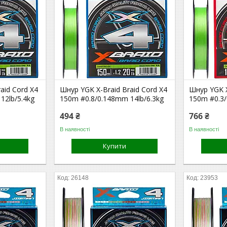
aid Cord X4
Шнур YGK X-Braid Braid Cord X4
Шнур YGK X
12lb/5.4kg
150m #0.8/0.148mm 14lb/6.3kg
150m #0.3/
494 ₴
766 ₴
В наявності
В наявності
Купити
26148
23953