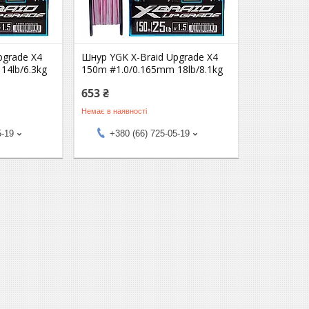
pgrade X4
Шнур YGK X-Braid Upgrade X4
14lb/6.3kg
150m #1.0/0.165mm 18lb/8.1kg
653 ₴
Немає в наявності
5-19
+380 (66) 725-05-19