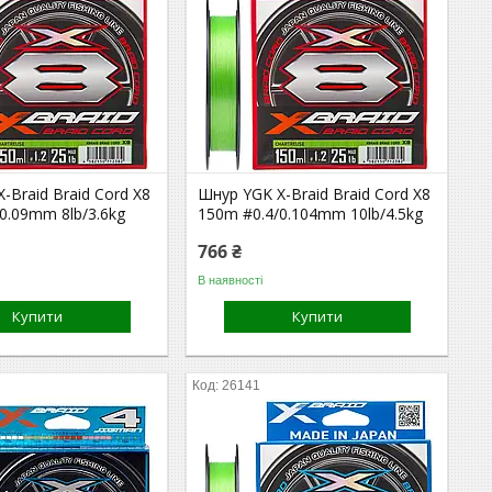
-Braid Braid Cord X8
Шнур YGK X-Braid Braid Cord X8
0.09mm 8lb/3.6kg
150m #0.4/0.104mm 10lb/4.5kg
766 ₴
В наявності
Купити
Купити
26141