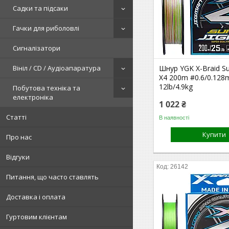
Садки та підсаки
Гачки для риболовлі
Сигналізатори
Вініл / CD / Аудіоапаратура
Шнур YGK X-Braid Su
X4 200m #0.6/0.12
12lb/4.9kg
Побутова техніка та
електроніка
1 022 ₴
Статті
В наявності
Купити
Про нас
Відгуки
26142
Питання, що часто ставлять
Доставка і оплата
Гуртовим клієнтам