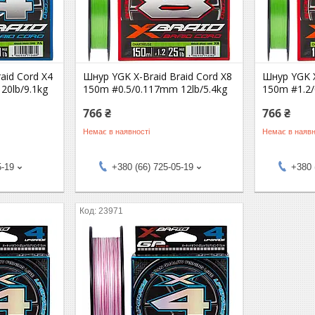
aid Cord X4
Шнур YGK X-Braid Braid Cord X8
Шнур YGK X
20lb/9.1kg
150m #0.5/0.117mm 12lb/5.4kg
150m #1.2/
766 ₴
766 ₴
Немає в наявності
Немає в наявн
5-19
+380 (66) 725-05-19
+380 
23971