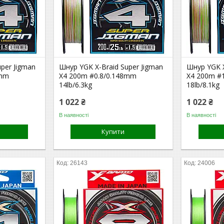
per Jigman
Шнур YGK X-Braid Super Jigman
Шнур YGK X
8mm
X4 200m #0.8/0.148mm
X4 200m #
14lb/6.3kg
18lb/8.1kg
1 022 ₴
1 022 ₴
В наявності
В наявності
Купити
26143
24006