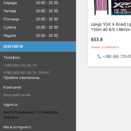
Середа
10:00
16:30
Четвер
10:00
16:30
Пʼятниця
10:00
16:30
Шнур YGK X-Braid U
Субота
10:00
16:30
150m #0.8/0.148mm 
Неділя
10:00
16:30
653 ₴
КОНТАКТИ
Немає в наявності
+380 (66) 725-0
+380 (66) 725-05-19
Viber
+380 (96) 041-04-10
Прийом замовлень
Везучий гачок
вул.5-го вересня 113, Мерефа,
Україна