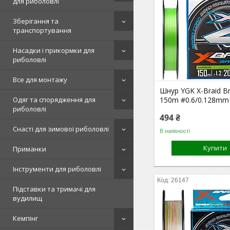
для риболовлі
Зберігання та
транспортування
Насадки і прикормки для
риболовлі
Все для монтажу
Шнур YGK X-Braid Br
Одяг та спорядження для
150m #0.6/0.128mm 
риболовлі
494 ₴
Снасті для зимової риболовлі
В наявності
Купити
Приманки
Інструменти для риболовлі
26147
Підставки та тримачі для
вудилищ
Кемпінг