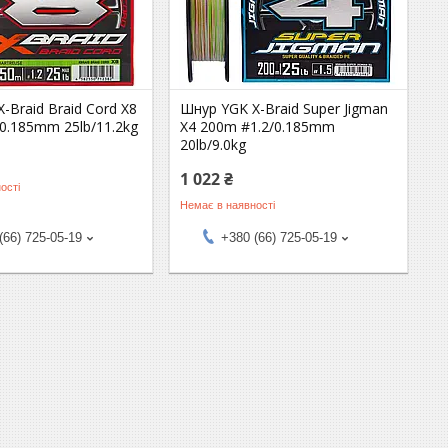
-Braid Braid Cord X8
Шнур YGK X-Braid Super Jigman
0.185mm 25lb/11.2kg
X4 200m #1.2/0.185mm
20lb/9.0kg
1 022 ₴
ості
Немає в наявності
(66) 725-05-19
+380 (66) 725-05-19