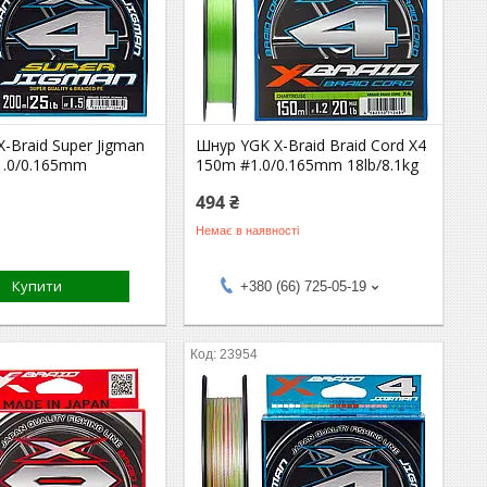
-Braid Super Jigman
Шнур YGK X-Braid Braid Cord X4
1.0/0.165mm
150m #1.0/0.165mm 18lb/8.1kg
494 ₴
Немає в наявності
Купити
+380 (66) 725-05-19
23954