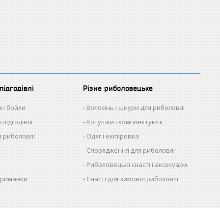
підгодівлі
Різне риболовецьке
кі бойли
Волосінь і шнури для риболовлі
 підгодівлі
Котушки і комплектуючі
 риболовлі
Одяг і екіпіровка
Спорядження для риболовлі
Риболовецькі снасті і аксесуари
приманки
Снасті для зимової риболовлі