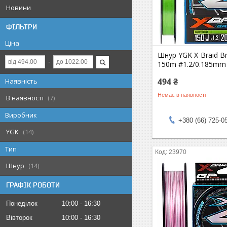
Новини
ФІЛЬТРИ
Ціна
Шнур YGK X-Braid Br
150m #1.2/0.185mm 
494 ₴
Наявність
Немає в наявності
В наявності
7
Виробник
+380 (66) 725-0
YGK
14
Тип
23970
Шнур
14
ГРАФІК РОБОТИ
Понеділок
10:00
16:30
Вівторок
10:00
16:30