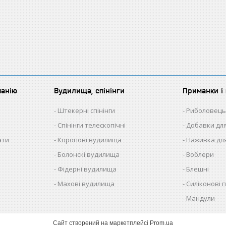
панію
Вудилища, спінінги
Приманки і 
Штекерні спінінги
Риболовець
Спінінги телескопічні
Добавки для
ати
Коропові вудилища
Наживка для
Болонскі вудилища
Воблери
Фідерні вудилища
Блешні
Махові вудилища
Силіконові 
Мандули
Сайт створений на маркетплейсі
Prom.ua