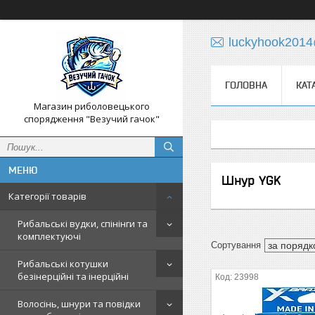
luckyhook201
ГОЛОВНА
КАТ
Магазин риболовецького
спорядження "Везучий гачок"
Шнур YGK
Категорії товарів
Рибальські вудки, спінінги та
комплектуючі
Рибальські котушки
безінерційні та інерційні
23998
Волосінь, шнури та повідки