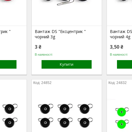
рик "
Вантаж DS "Ексцентрик "
Вантаж DS
чорний 3g
чорний 4g
3 ₴
3,50 ₴
В наявності
В наявності
Купити
24852
24832