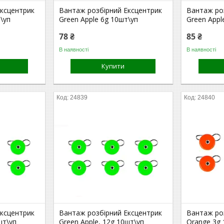
Ексцентрик
Вантаж розбірний Ексцентрик
Вантаж ро
\уп
Green Apple 6g 10шт\уп
Green Appl
78 ₴
85 ₴
В наявності
В наявності
Купити
24839
24840
Ексцентрик
Вантаж розбірний Ексцентрик
Вантаж ро
шт\уп
Green Apple, 12g 10шт\уп
Orange 3g