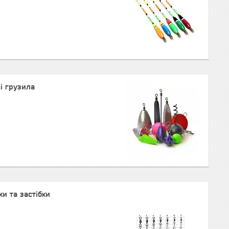
ві грузила
и та застібки