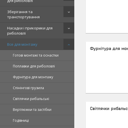
для риболовлі
Зберігання та
транспортування
Насадки і прикормки для
риболовлі
Все для монтажу
Фурнітура для мо
Готові монтажі та оснастки
Поплавки для риболовлі
Фурнітура для монтажу
Спінінгові грузила
Світлячки рибальські
Світлячки рибальс
Вертлюжки та застібки
Годівниці