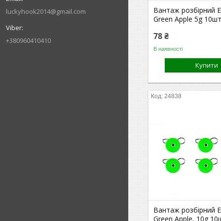
Вантаж розбірний 
luckyhook2014@gmail.com
Green Apple 5g 10шт
78 ₴
+380960410410
В наявності
Купити
24838
Вантаж розбірний 
Green Apple, 10g 10