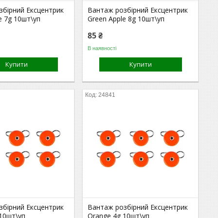
збірний Ексцентрик
Вантаж розбірний Ексцентрик
e 7g 10шт\уп
Green Apple 8g 10шт\уп
85 ₴
В наявності
Купити
Купити
24841
збірний Ексцентрик
Вантаж розбірний Ексцентрик
 10шт\уп
Orange 4g 10шт\уп