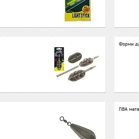
Форми дл
ПВА мате