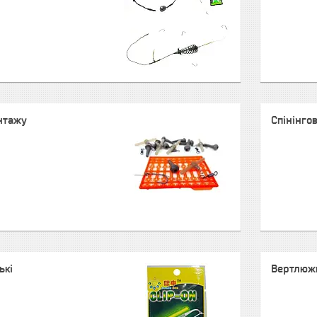
нтажу
Спінінго
ькі
Вертлюжк