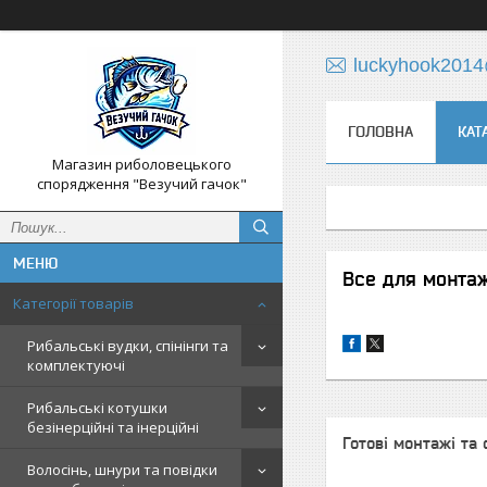
luckyhook201
ГОЛОВНА
КАТ
Магазин риболовецького
спорядження "Везучий гачок"
Все для монта
Категорії товарів
Рибальські вудки, спінінги та
комплектуючі
Рибальські котушки
безінерційні та інерційні
Готові монтажі та
Волосінь, шнури та повідки