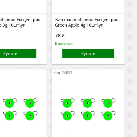
збірний Ексцентрик
Вантаж розбірний Ексцентрик
e 3g 10шт\уп
Green Apple 4g 10шт\уп
78 ₴
В наявності
Купити
Купити
24837