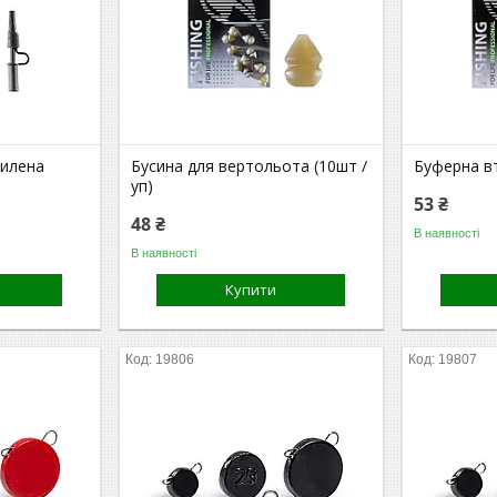
силена
Бусина для вертольота (10шт /
Буферна вт
уп)
53 ₴
48 ₴
В наявності
В наявності
Купити
19806
19807