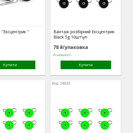
 "Ексцентрик "
Вантаж розбірний Ексцентрик
Black 5g 10шт\уп
78 ₴/упаковка
В наявності
Купити
Купити
24833