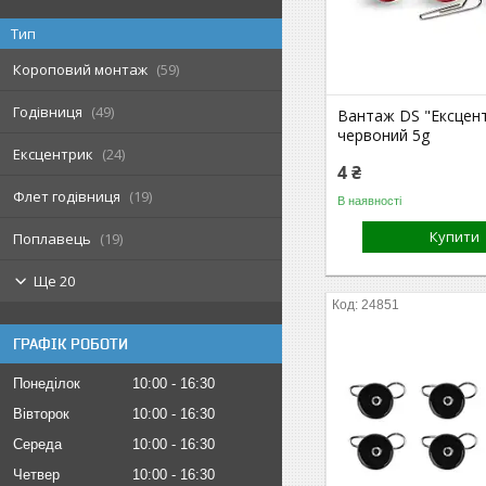
Тип
Короповий монтаж
59
Годівниця
49
Вантаж DS "Ексцент
червоний 5g
Ексцентрик
24
4 ₴
Флет годівниця
19
В наявності
Купити
Поплавець
19
Ще 20
24851
ГРАФІК РОБОТИ
Понеділок
10:00
16:30
Вівторок
10:00
16:30
Середа
10:00
16:30
Четвер
10:00
16:30