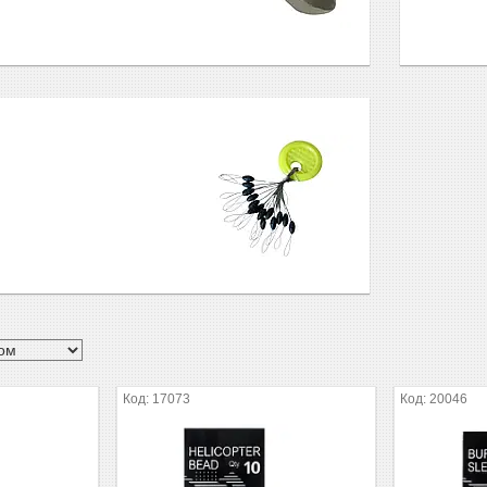
17073
20046