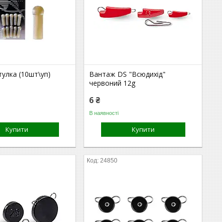
улка (10шт\уп)
Вантаж DS "Всюдихід"
червоний 12g
6 ₴
В наявності
Купити
Купити
24850