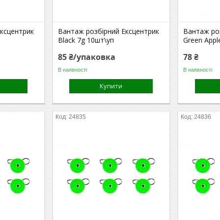
Ексцентрик
Вантаж розбірний Ексцентрик
Вантаж ро
Black 7g 10шт\уп
Green Appl
85 ₴/упаковка
78 ₴
В наявності
В наявності
Купити
24835
24836