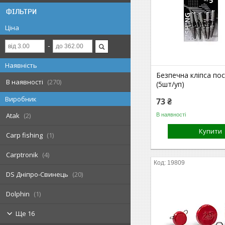
ФІЛЬТРИ
Ціна
Наявність
Безпечна кліпса по
В наявності
270
(5шт/уп)
Виробник
73 ₴
Atak
2
В наявності
Купити
Carp fishing
1
Carptronik
4
19809
DS Дніпро-Свинець
20
Dolphin
1
Ще 16