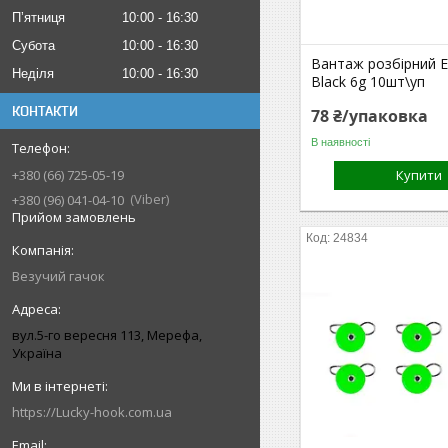
Пʼятниця
10:00
16:30
Субота
10:00
16:30
Вантаж розбірний 
Неділя
10:00
16:30
Black 6g 10шт\уп
КОНТАКТИ
78 ₴/упаковка
В наявності
Купити
+380 (66) 725-05-19
Viber
+380 (96) 041-04-10
Прийом замовлень
24834
Везучий гачок
вул.5-го вересня 113, Мерефа,
Україна
https://Lucky-hook.com.ua