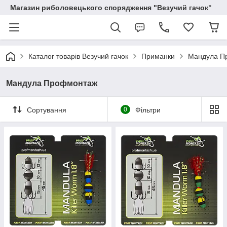
Магазин риболовецького спорядження "Везучий гачок"
Каталог товарів Везучий гачок
Приманки
Мандула П
Мандула Профмонтаж
Сортування
0
Фільтри