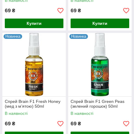
В наявності
В наявності
69
69
₴
₴
Купити
Купити
Новинка
Новинка
Спрей Brain F1 Fresh Honey
Спрей Brain F1 Green Peas
(мед з м’ятою) 50ml
(зелений горошок) 50ml
В наявності
В наявності
69
69
₴
₴