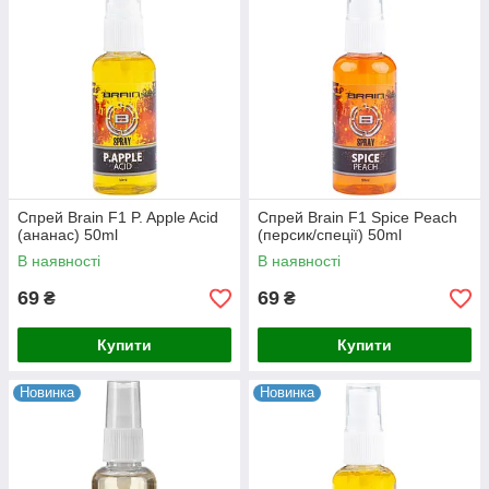
Спрей Brain F1 P. Apple Acid
Спрей Brain F1 Spice Peach
(ананас) 50ml
(персик/спеції) 50ml
В наявності
В наявності
69
69
₴
₴
Купити
Купити
Новинка
Новинка