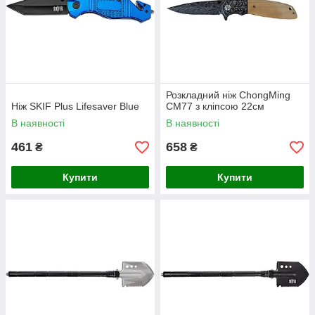
Розкладний ніж ChongMing
Ніж SKIF Plus Lifesaver Blue
CM77 з кліпсою 22см
В наявності
В наявності
461
658
₴
₴
Купити
Купити