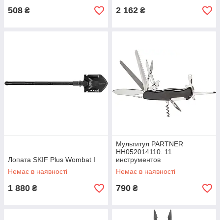
508
2 162
₴
₴
Мультитул PARTNER
HH052014110. 11
Лопата SKIF Plus Wombat I
инструментов
Немає в наявності
Немає в наявності
1 880
790
₴
₴