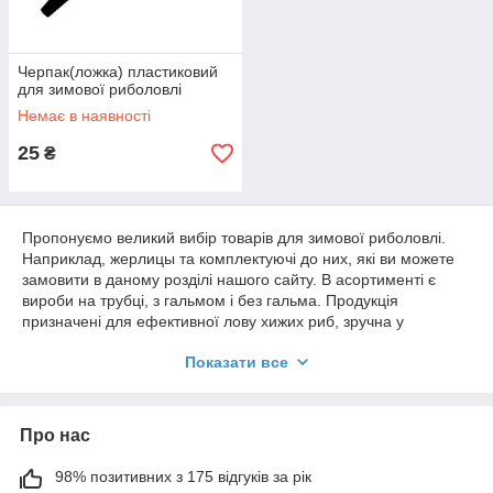
Черпак(ложка) пластиковий
для зимової риболовлі
Немає в наявності
25
₴
Пропонуємо великий вибір товарів для зимової риболовлі.
Наприклад, жерлицы та комплектуючі до них, які ви можете
замовити в даному розділі нашого сайту. В асортименті є
вироби на трубці, з гальмом і без гальма. Продукція
призначені для ефективної лову хижих риб, зручна у
використанні і дуже надійна. Продам снасті для зимової
Показати все
риболовлі від перевірених виробників.
Ефективні жерлицы на трубці з гальмом
Про нас
і без
98% позитивних з 175 відгуків за рік