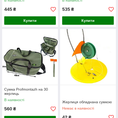
В наявності
В наявності
445
535
₴
₴
Купити
Купити
Сумка Profmontazh на 30
жерлиць
В наявності
Жерлиця обладнана сумкою
560
Немає в наявності
₴
42
₴