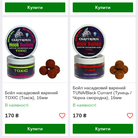
Купити
Купити
Бойл насадковий варений
Бойл насадковий варений
TUNA/Black Currant (Тунець /
TOXIC (Токсік), 16мм
Чорна смородна), 16мм
В наявності
В наявності
170
170
₴
₴
Купити
Купити