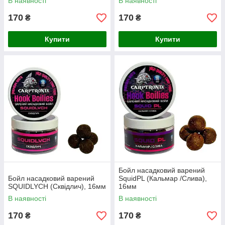
В наявності
В наявності
170
170
₴
₴
Купити
Купити
Бойл насадковий варений
Бойл насадковий варений
SquidPL (Кальмар /Слива),
SQUIDLYCH (Сквідлич), 16мм
16мм
В наявності
В наявності
170
170
₴
₴