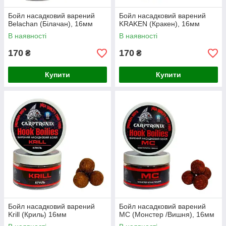
Бойл насадковий варений
Бойл насадковий варений
Belachan (Білачан), 16мм
KRAKEN (Кракен), 16мм
В наявності
В наявності
170
170
₴
₴
Купити
Купити
Бойл насадковий варений
Бойл насадковий варений
Krill (Криль) 16мм
MC (Монстер /Вишня), 16мм