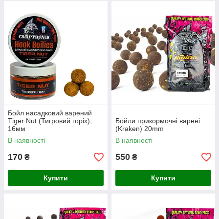
Бойл насадковий варений
Тiger Nut (Тигровий горіх),
Бойли прикормочні варені
16мм
(Kraken) 20mm
В наявності
В наявності
170
550
₴
₴
Купити
Купити