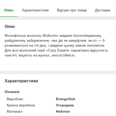
Опис
Характеристики
Відгуки про товар
Доставка
Опис
Монофільна волосінь Multicolor завдяки багатобарвному,
райдужному забарвленню, яка діє як камуфляж, як-от — б
розмивається на тлі дна, і завдяки цьому зовсім непомітна.
Для всіх волосіней серії «Carp Expert» характерні відсутність
пам'яті, міцність на вузлах, зносостійкість
Характеристики
Основні
Виробник
Energofish
Країна виробник
Угорщина
Матеріал
Нейлон