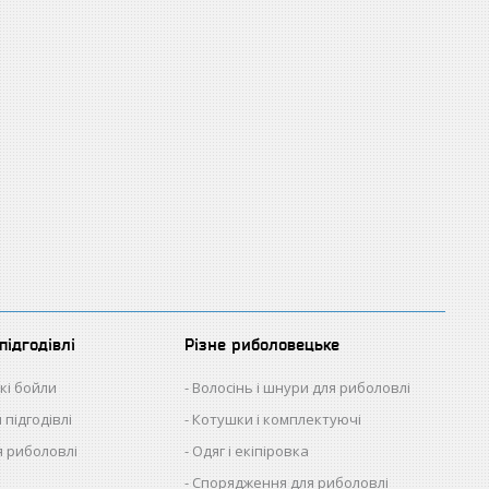
підгодівлі
Різне риболовецьке
кі бойли
Волосінь і шнури для риболовлі
 підгодівлі
Котушки і комплектуючі
 риболовлі
Одяг і екіпіровка
Спорядження для риболовлі