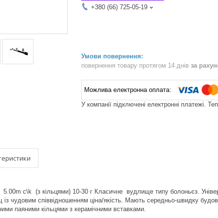
+380 (66) 725-05-19
повернення товару протягом 14 днів
за раху
У компанії підключені електронні платежі. Те
теристики
 5.00m c\k (з кільцями) 10-30 г Класичне вудлище типу болоньєз. Унів
 із чудовим співвідношенням ціна/якість. Мають середньо-швидку будову
ними паяними кільцями з керамічними вставками.