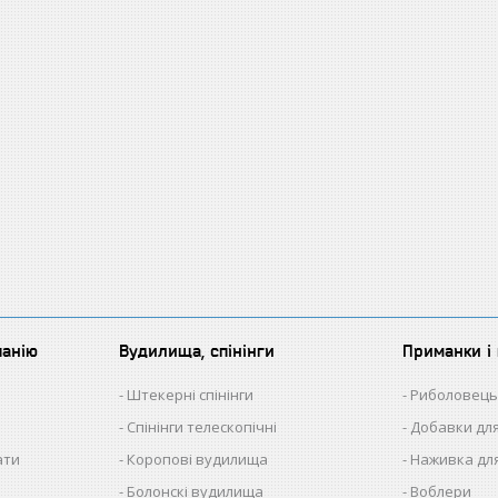
панію
Вудилища, спінінги
Приманки і 
Штекерні спінінги
Риболовець
Спінінги телескопічні
Добавки для
ати
Коропові вудилища
Наживка для
Болонскі вудилища
Воблери