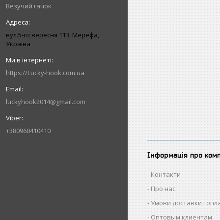
Везучий гачок
вул.5-го вересня 113, Мерефа,
Україна
https://Lucky-hook.com.ua
luckyhook2014@gmail.com
+380960410410
Інформація про ком
Контакти
Про нас
Умови доставки і опл
Оптовым клиентам