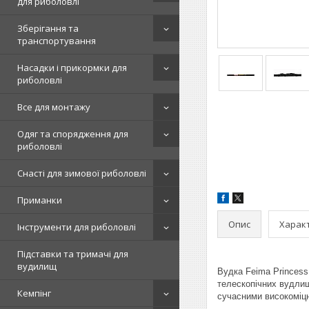
для риболовлі
Зберігання та
транспортування
Насадки і прикормки для
риболовлі
Все для монтажу
Одяг та спорядження для
риболовлі
Снасті для зимової риболовлі
Приманки
Опис
Харак
Інструменти для риболовлі
Підставки та тримачі для
вудилищ
Вудка Feima Princess
телескопічних вудлищ
Кемпінг
сучасними високоміц