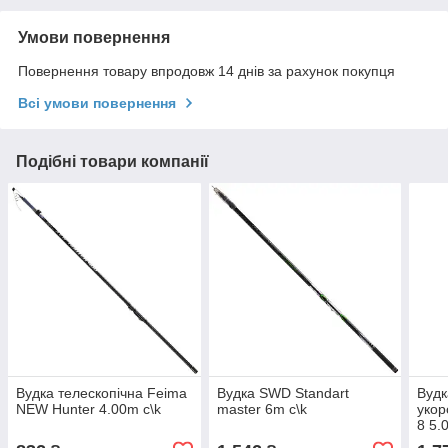
Умови повернення
Повернення товару впродовж 14 днів за рахунок покупця
Всі умови повернення
Подібні товари компанії
Вудка телескопічна Feima
Вудка SWD Standart
Вудк
NEW Hunter 4.00m c\k
master 6m c\k
укор
8 5.