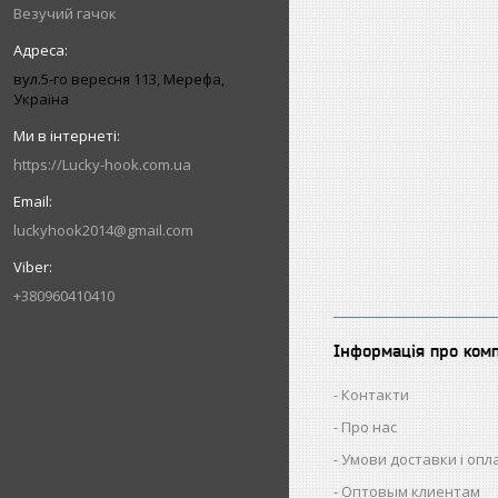
Везучий гачок
вул.5-го вересня 113, Мерефа,
Україна
https://Lucky-hook.com.ua
luckyhook2014@gmail.com
+380960410410
Інформація про ком
Контакти
Про нас
Умови доставки і опл
Оптовым клиентам