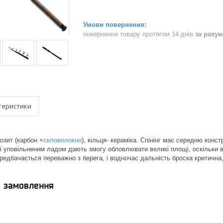
повернення товару протягом 14 днів
за раху
теристики
озит (карбон +
скловолокно
), кільця- кераміка. Спінінг має середню кон
і уповільненим ладом дають змогу обловлювати великі площі, оскільки
редбачається переважно з берега, і водночас дальність броска критична, 
я замовлення