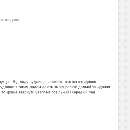
нок покупця
струкцію. Від ладу вудлища залежить техніка закидання.
 вудлища з таким ладом дають змогу робити дальші закидання.
то краще звернути увагу на повільний і середній лад.