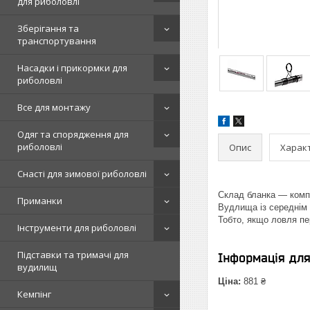
для риболовлі
Зберігання та
транспортування
Насадки і прикормки для
риболовлі
Все для монтажу
Одяг та спорядження для
риболовлі
Опис
Харак
Снасті для зимової риболовлі
Склад бланка — комп
Приманки
Вудлища із середнім 
Тобто, якщо ловля пе
Інструменти для риболовлі
Підставки та тримачі для
Інформація дл
вудилищ
Ціна:
881 ₴
Кемпінг