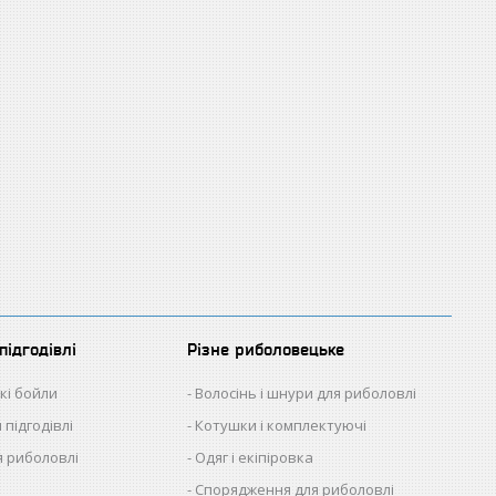
підгодівлі
Різне риболовецьке
кі бойли
Волосінь і шнури для риболовлі
 підгодівлі
Котушки і комплектуючі
 риболовлі
Одяг і екіпіровка
Спорядження для риболовлі