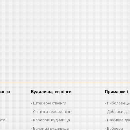
панію
Вудилища, спінінги
Приманки і 
Штекерні спінінги
Риболовець
Спінінги телескопічні
Добавки для
ати
Коропові вудилища
Наживка для
Болонскі вудилища
Воблери