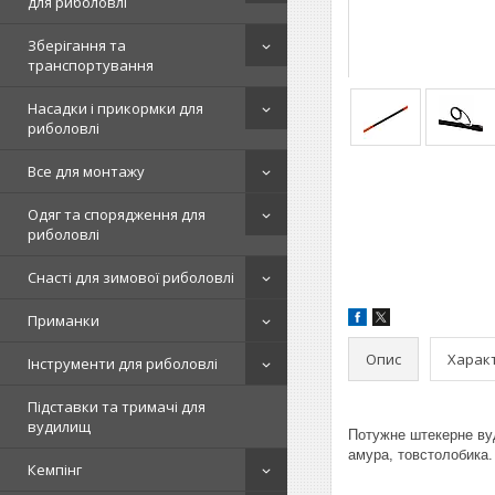
для риболовлі
Зберігання та
транспортування
Насадки і прикормки для
риболовлі
Все для монтажу
Одяг та спорядження для
риболовлі
Снасті для зимової риболовлі
Приманки
Опис
Харак
Інструменти для риболовлі
Підставки та тримачі для
вудилищ
Потужне штекерне вуд
амура, товстолобика.
Кемпінг