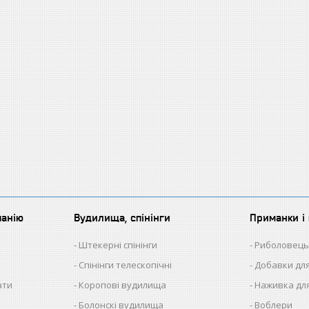
панію
Вудилища, спінінги
Приманки і 
Штекерні спінінги
Риболовець
Спінінги телескопічні
Добавки для
ати
Коропові вудилища
Наживка для
Болонскі вудилища
Воблери