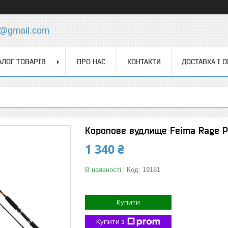
4@gmail.com
АЛОГ ТОВАРІВ
ПРО НАС
КОНТАКТИ
ДОСТАВКА І 
Коропове вудлище Feima Rage Pr
1 340 ₴
В наявності
Код:
19181
Купити
Купити з