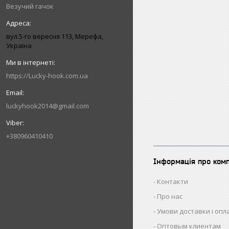
Везучий гачок
вул.5-го вересня 113, Мерефа,
Україна
https://Lucky-hook.com.ua
luckyhook2014@gmail.com
+380960410410
Інформація про ком
Контакти
Про нас
Умови доставки і опл
Оптовым клиентам