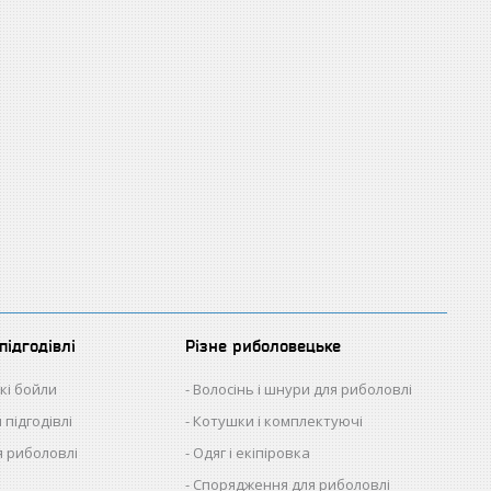
підгодівлі
Різне риболовецьке
кі бойли
Волосінь і шнури для риболовлі
 підгодівлі
Котушки і комплектуючі
 риболовлі
Одяг і екіпіровка
Спорядження для риболовлі