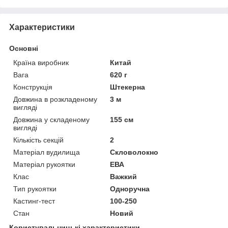
Характеристики
Основні
Країна виробник
Китай
Вага
620 г
Конструкція
Штекерна
Довжина в розкладеному
3 м
вигляді
Довжина у складеному
155 см
вигляді
Кількість секцій
2
Матеріал вудилища
Скловолокно
Матеріал рукоятки
ЕВА
Клас
Важкий
Тип рукоятки
Одноручна
Кастинг-тест
100-250
Стан
Новий
Користувальницькі характеристики