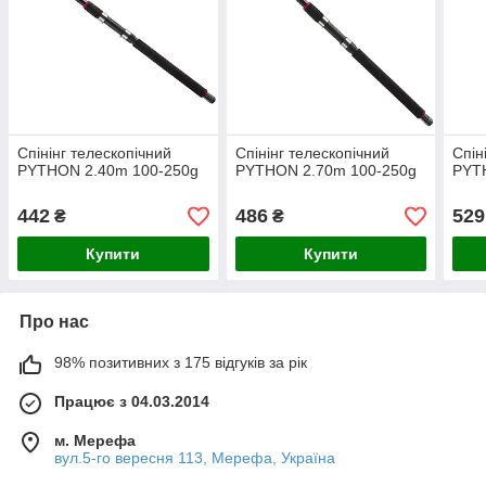
Спінінг телескопічний
Спінінг телескопічний
Спін
PYTHON 2.40m 100-250g
PYTHON 2.70m 100-250g
PYT
442
486
529
₴
₴
Купити
Купити
Про нас
98% позитивних з 175 відгуків за рік
Працює з 04.03.2014
м. Мерефа
вул.5-го вересня 113, Мерефа, Україна