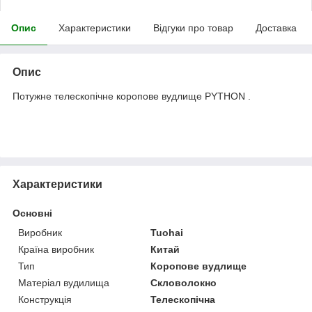
Опис
Характеристики
Відгуки про товар
Доставка
Опис
Потужне телескопічне коропове вудлище PYTHON .
Характеристики
Основні
Виробник
Tuohai
Країна виробник
Китай
Тип
Коропове вудлище
Матеріал вудилища
Скловолокно
Конструкція
Телескопічна