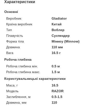
Характеристики
Основні
Виробник
Gladiator
Країна виробник
Китай
Тип
Воблер
Плавучість
Суспендер
Форма тіла
Мінноу (Minnow)
Довжина
110 мм
Вага
16.5 г
Робоча глибина
Робоча глибина мін.
0.5 м
Робоча глибина макс.
1.5 м
Користувальницькі характеристики
Маса, г
16.5
Мoдель
RAZOR
Заглиблення, м
0.5-1.5
Довжина, мм
110