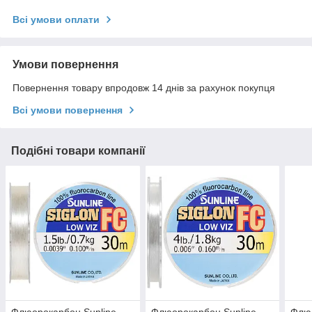
Всі умови оплати
Умови повернення
Повернення товару впродовж 14 днів за рахунок покупця
Всі умови повернення
Подібні товари компанії
Флюорокарбон Sunline
Флюорокарбон Sunline
Флюо