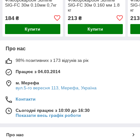
SIG-FC 30м 0.10мм 0,7кг
SIG-FC 30м 0.160 мм 1.8
SIG-
кг
кг
184
213
213
₴
₴
Купити
Купити
Про нас
98% позитивних з 173 відгуків за рік
Працює з 04.03.2014
м. Мерефа
вул.5-го вересня 113, Мерефа, Україна
Контакти
Сьогодні працює з 10:00 до 16:30
Показати весь графік роботи
Про нас