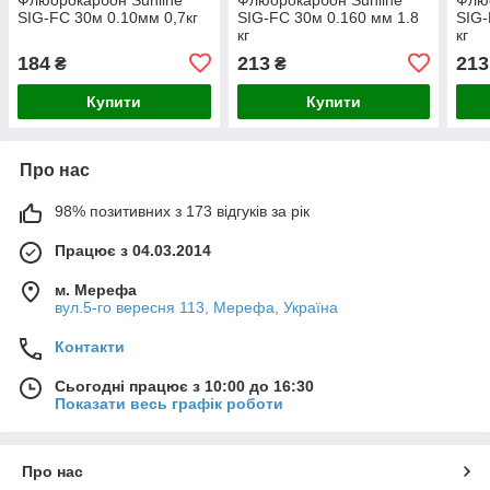
SIG-FC 30м 0.10мм 0,7кг
SIG-FC 30м 0.160 мм 1.8
SIG-
кг
кг
184
213
213
₴
₴
Купити
Купити
Про нас
98% позитивних з 173 відгуків за рік
Працює з 04.03.2014
м. Мерефа
вул.5-го вересня 113, Мерефа, Україна
Контакти
Сьогодні працює з 10:00 до 16:30
Показати весь графік роботи
Про нас