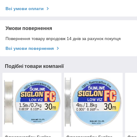
Всі умови оплати
Умови повернення
Повернення товару впродовж 14 днів за рахунок покупця
Всі умови повернення
Подібні товари компанії
Флюорокарбон Sunline
Флюорокарбон Sunline
Флюо