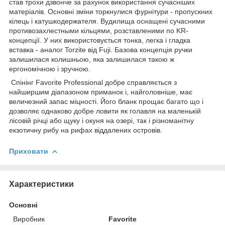
став трохи дзвонче за рахунок використання сучасніших
матеріалів. Основні зміни торкнулися фурнітури - пропускних
кілець і катушкодержателя. Вудилища оснащені сучасними
противозахлестными кільцями, розставленими по KR-
концепції. У них використовується тонка, легка і гладка
вставка - аналог Torzite від Fuji. Базова концепція ручки
залишилася колишньою, яка залишилася такою ж
ергономічною і зручною.
Спінінг Favorite Professional добре справляється з
найширшим діапазоном приманок і, найголовніше, має
величезний запас міцності. Його бланк прощає багато що і
дозволяє однаково добре ловити як голавля на маленькій
лісовій річці або щуку і окуня на озері, так і різноманітну
екзотичну рибу на рифах віддалених островів.
Приховати
Характеристики
Основні
Виробник
Favorite