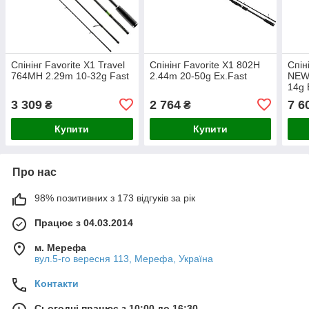
Спінінг Favorite X1 Travel
Спінінг Favorite X1 802H
Спін
764MH 2.29m 10-32g Fast
2.44m 20-50g Ex.Fast
NEW 
14g 
3 309
2 764
7 6
₴
₴
Купити
Купити
Про нас
98% позитивних з 173 відгуків за рік
Працює з 04.03.2014
м. Мерефа
вул.5-го вересня 113, Мерефа, Україна
Контакти
Сьогодні працює з 10:00 до 16:30