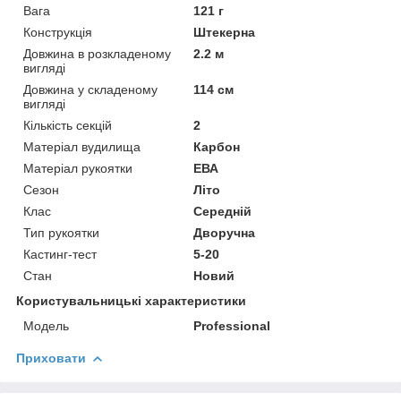
Вага
121 г
Конструкція
Штекерна
Довжина в розкладеному
2.2 м
вигляді
Довжина у складеному
114 см
вигляді
Кількість секцій
2
Матеріал вудилища
Карбон
Матеріал рукоятки
ЕВА
Сезон
Літо
Клас
Середній
Тип рукоятки
Дворучна
Кастинг-тест
5-20
Стан
Новий
Користувальницькі характеристики
Модель
Professional
Приховати