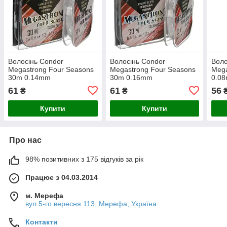
Волосінь Condor
Волосінь Condor
Воло
Megastrong Four Seasons
Megastrong Four Seasons
Mega
30m 0.14mm
30m 0.16mm
0.0
61
61
56
₴
₴
Купити
Купити
Про нас
98% позитивних з 175 відгуків за рік
Працює з 04.03.2014
м. Мерефа
вул.5-го вересня 113, Мерефа, Україна
Контакти