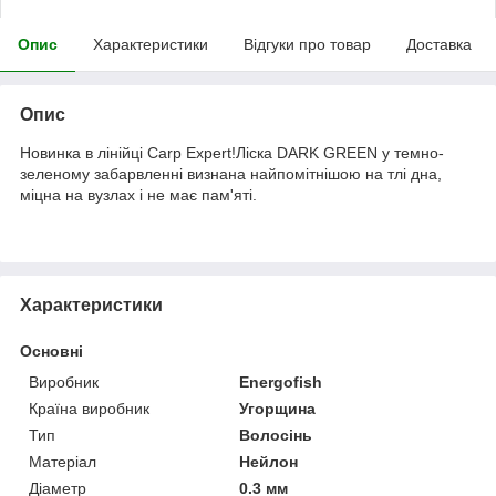
Опис
Характеристики
Відгуки про товар
Доставка
Опис
Новинка в лінійці Carp Expert!Ліска DARK GREEN у темно-
зеленому забарвленні визнана найпомітнішою на тлі дна,
міцна на вузлах і не має пам'яті.
Характеристики
Основні
Виробник
Energofish
Країна виробник
Угорщина
Тип
Волосінь
Матеріал
Нейлон
Діаметр
0.3 мм