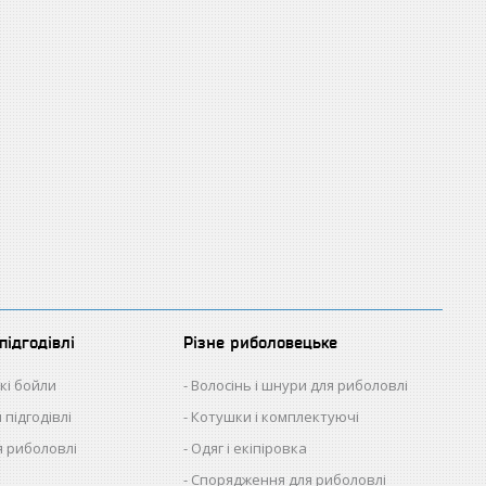
підгодівлі
Різне риболовецьке
кі бойли
Волосінь і шнури для риболовлі
 підгодівлі
Котушки і комплектуючі
 риболовлі
Одяг і екіпіровка
Спорядження для риболовлі