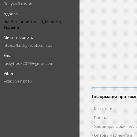
Везучий гачок
вул.5-го вересня 113, Мерефа,
Україна
https://Lucky-hook.com.ua
luckyhook2014@gmail.com
+380960410410
Інформація про ком
Контакти
Про нас
Умови доставки і опл
Оптовым клиентам