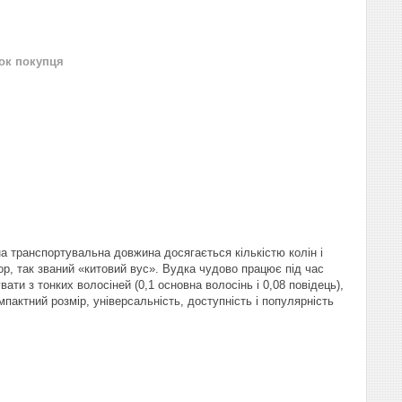
нок покупця
на транспортувальна довжина досягається кількістю колін і
ор, так званий «китовий вус». Вудка чудово працює під час
ати з тонких волосіней (0,1 основна волосінь і 0,08 повідець),
мпактний розмір, універсальність, доступність і популярність