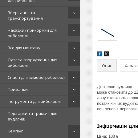
для риболовлі
Зберігання та
транспортування
Насадки і прикормки для
риболовлі
Все для монтажу
Одяг та спорядження для
риболовлі
Опис
Харак
Снасті для зимової риболовлі
Джокерне вудлище —
Приманки
може становити до 12
лову ставкового карас
Інструменти для риболовлі
позаяк кінчик вудки к
ось основні переваги
Підставки та тримачі для
вудилищ
Інформація дл
Кемпінг
Ціна:
188 ₴