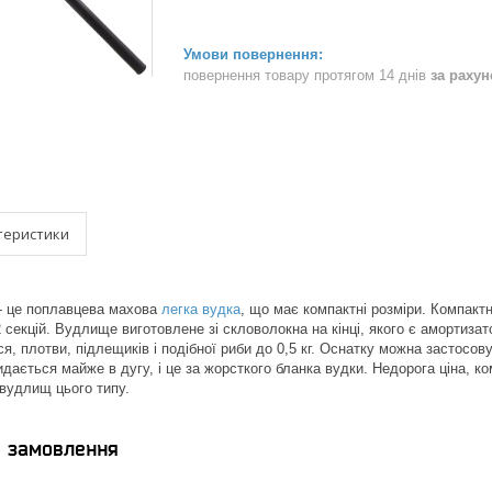
повернення товару протягом 14 днів
за раху
теристики
 це поплавцева махова
легка вудка
, що має компактні розміри. Компакт
 секцій. Вудлище виготовлене зі скловолокна на кінці, якого є амортизат
я, плотви, підлещиків і подібної риби до 0,5 кг. Оснатку можна застосовув
идається майже в дугу, і це за жорсткого бланка вудки. Недорога ціна, ко
 вудлищ цього типу.
я замовлення