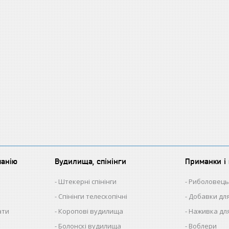
панію
Вудилища, спінінги
Приманки і 
Штекерні спінінги
Риболовець
Спінінги телескопічні
Добавки для
ати
Коропові вудилища
Наживка для
Болонскі вудилища
Воблери