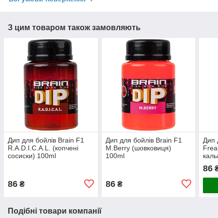
З цим товаром також замовляють
Дип для бойлів Brain F1
Дип для бойлів Brain F1
Дип 
R.A.D.I.C.A.L. (копчені
M.Berry (шовковиця)
Frea
сосиски) 100ml
100ml
каль
86
86
86
₴
₴
Подібні товари компанії