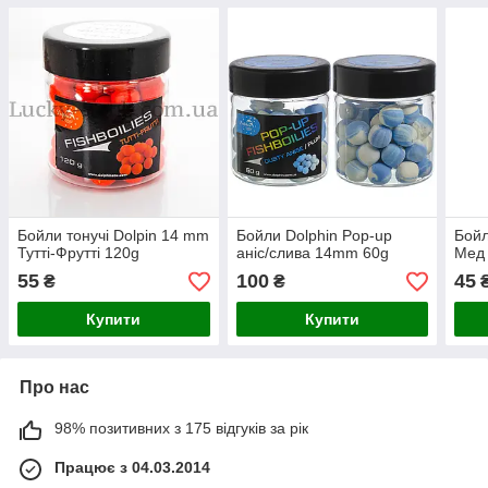
Бойли тонучі Dolpin 14 mm
Бойли Dolphin Pop-up
Бойл
Тутті-Фрутті 120g
аніс/слива 14mm 60g
Мед
55
100
45
₴
₴
Купити
Купити
Про нас
98% позитивних з 175 відгуків за рік
Працює з 04.03.2014