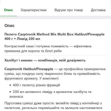
Опис
Характеристики
Відгуки про товар
Доставка
Опис
Пелетс Carptronik Method Mix Multi Box Halibut/Pineapple
400 г + Ліквід 100 мл
Контрастний смак і потужна поживність — ефективна
приманка для коропа та білої риби
Халібут і ананас — комбінація, якій довіряють
Carptronik Halibut/Pineapple
— це професійна прикормочна
суміш, що поєднує силу тваринного білка та привабливість
фруктового аромату. У комплекті:
400 г пелетсу різних фракцій
100 мл активного ліквіду з ароматом халібута та
ананаса
Підготовка суміші дуже проста: вилийте ліквід у контейнер з
пелетсом, ретельно перемішайте та залиште настоюватися