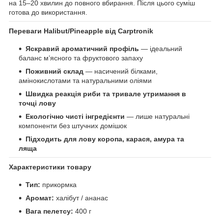
на 15–20 хвилин до повного вбирання. Після цього суміш
готова до використання.
Переваги Halibut/Pineapple від Carptronik
Яскравий ароматичний профіль
— ідеальний
баланс м’ясного та фруктового запаху
Поживний склад
— насичений білками,
амінокислотами та натуральними оліями
Швидка реакція риби та тривале утримання в
точці лову
Екологічно чисті інгредієнти
— лише натуральні
компоненти без штучних домішок
Підходить для лову коропа, карася, амура та
ляща
Характеристики товару
Тип:
прикормка
Аромат:
халібут / ананас
Вага пелетсу:
400 г