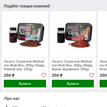
Подібні товари компанії
Пелетс Carptronik Method
Пелетс Carptronik Method
Пеле
mix Multi Box, 400g (Ліквід
mix Multi Box, 400g (Ліквід
mix 
Рибний мікс 100g)
Криль-журавлина 100g)
Біла
250
250
250
₴
₴
Купити
Купити
Про нас