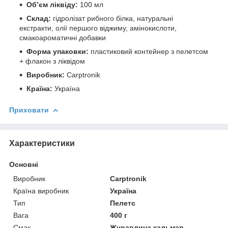
Обʼєм ліквіду:
100 мл
Склад:
гідролізат рибного білка, натуральні
екстракти, олії першого віджиму, амінокислоти,
смакоароматичні добавки
Форма упаковки:
пластиковий контейнер з пелетсом
+ флакон з ліквідом
Виробник:
Carptronik
Країна:
Україна
Приховати
Характеристики
Основні
Виробник
Carptronik
Країна виробник
Україна
Тип
Пелетс
Вага
400 г
Смак
Журавлина кальмар