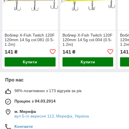
Воблер X-Fish Twitch 120F
Воблер X-Fish Twitch 120F
Вобл
120mm 14.5g col.081 (0.5-
120mm 14.5g col.004 (0.5-
120m
1.2m)
1.2m)
1.2m
141
141
141
₴
₴
Купити
Купити
Про нас
98% позитивних з 173 відгуків за рік
Працює з 04.03.2014
м. Мерефа
вул.5-го вересня 113, Мерефа, Україна
Контакти