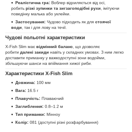
Реалістична гра:
Воблер відхиляється від осі,
робить
різкі зупинки та зигзагоподібні рухи
, імітуючи
поведінку малька або уклейки.
Застосування:
Чудово підходить як для
стоячої
води
, так і для лову на течії.
Чудові польотні характеристики
X-Fish Slim має
відмінний баланс
, що дозволяє
робити
далекі закиди
навіть у складних умовах. З ним легко
доставити приманку у важкодоступні зони водойми,
збільшуючи шанси на впіймання хижої риби.
Характеристики X-Fish Slim
Довжина:
100 мм
Вага:
16.5 г
Плавучість:
Плаваючий
Заглиблення:
0.8–1.2 м
Тип приманки:
Мінноу
Колір:
081 (доступні різні розфарбування)