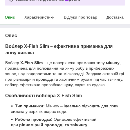
Опис
Характеристики
Відгуки про товар
Доставка
Опис
Воблер X-Fish Slim – ефективна приманка для
лову хижака
Воблер
X-Fish Slim
– це поверхнева приманка типу
мінноу
,
призначена для полювання на хижу рибу в прибережних
зонах, над водоростями та на мілководді. Завдяки активній грі
при рівномірній проводці та хаотичним рухам під час твічингу,
воблер ефективно приваблює щуку, окуня та судака.
Особливості воблера X-Fish Slim
Тип приманки:
Мінноу – ідеально підходить для лову
хижака у верхніх шарах води.
Робоча проводка:
Однаково ефективний
при
рівномірній проводці та твічингу
.