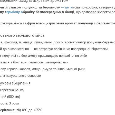
озерновий склад із яскравим ароматом
ерен зі смаком полуниці та бергамоту
— це го
това прикормка, створена 
ну т
ермічну о
бробку безпосередньо в банці
, що дозволяє зберегти вс
руктура мікса та
фруктово-цитрусовий аромат полуниці з бергамото
ованого зернового мікса
за, конопля, пшениця, ріпак, льон, просо, ароматизатор полуниця-бергам
й до використання — не потребує варіння чи попередньої підготовки
т полуниці та бергамоту пришвидшує приваблення риби
ується з бойлами, пелетсом, метод-міксами
ову коропа, карася, ляща, амура та іншої мирної риби
ів, з натуральною основою
 умови зберігання
 жерстяна банка
тний (900 мл)
ості
: 3 роки
ерігання
: від 0°C до +25°C