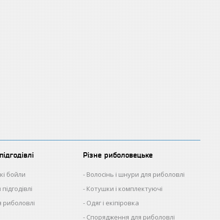
підгодівлі
Різне риболовецьке
кі бойли
Волосінь і шнури для риболовлі
 підгодівлі
Котушки і комплектуючі
 риболовлі
Одяг і екіпіровка
Спорядження для риболовлі