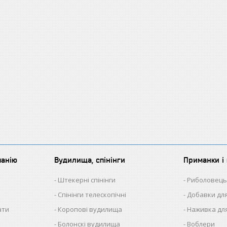
панію
Вудилища, спінінги
Приманки і 
Штекерні спінінги
Риболовець
Спінінги телескопічні
Добавки для
ати
Коропові вудилища
Наживка для
Болонскі вудилища
Воблери