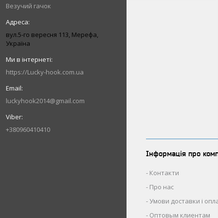
Везучий гачок
вул.5-го вересня 113, Мерефа,
Україна
https://Lucky-hook.com.ua
luckyhook2014@gmail.com
+380960410410
Інформація про ком
Контакти
Про нас
Умови доставки і опл
Оптовым клиентам