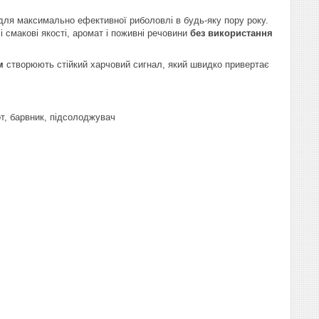
для максимально ефективної риболовлі в будь-яку пору року.
і смакові якості, аромат і поживні речовини
без використання
м
створюють стійкий харчовий сигнал, який швидко привертає
от, барвник, підсолоджувач