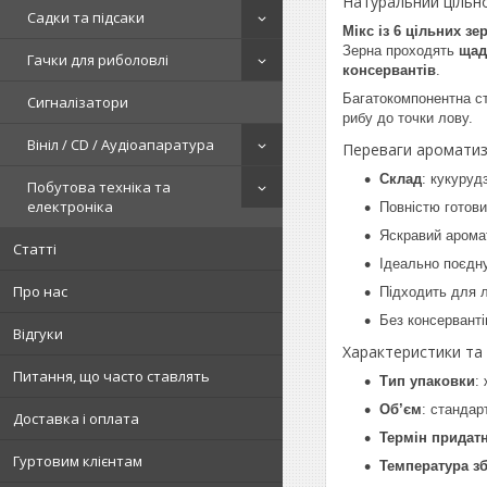
Натуральний цільн
Садки та підсаки
Мікс із 6 цільних з
Зерна проходять
щад
Гачки для риболовлі
консервантів
.
Багатокомпонентна ст
Сигналізатори
рибу до точки лову.
Вініл / CD / Аудіоапаратура
Переваги ароматиз
Склад
: кукуруд
Побутова техніка та
електроніка
Повністю готови
Яскравий арома
Статті
Ідеально поєдн
Про нас
Підходить для л
Без консервант
Відгуки
Характеристики та
Питання, що часто ставлять
Тип упаковки
:
Об’єм
: стандар
Доставка і оплата
Термін придатн
Гуртовим клієнтам
Температура зб