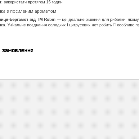
я
: використати протягом 15 годин
мка з посиленим ароматом
ниця-Бергамот від ТМ Robin
— це ідеальне рішення для рибалки, якому 
ка. Унікальне поєднання солодких і цитрусових нот робить її особливо 
я замовлення