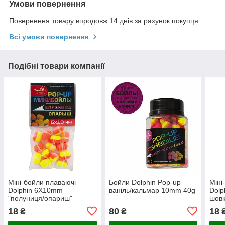
Умови повернення
Повернення товару впродовж 14 днів за рахунок покупця
Всі умови повернення
Подібні товари компанії
Міні-бойли плаваючі
Бойли Dolphin Pop-up
Міні
Dolphin 6X10mm
ваніль/кальмар 10mm 40g
Dolp
"полуниця/опариш"
шовк
18
80
18
₴
₴