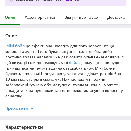
Опис
Характеристики
Відгуки про товар
Доставка
Опис
Міні бойл
це ефективна насадка для лову карася, ляща,
коропа і амура. Часто буває ситуація, коли дрібна риба
постійно збиває насадку і не дає ловити більші екземпляри. У
цій ситуації вам допоможуть міні
бойли
, тому що вони чудово
тримаються на гачку і відтинають дрібну рибу. Міні бойли
бувають плаваючі і тонучі, випускаються в діаметрах від 6 до
10 мм і мають різні смаками. Найчастіше міні бойли
забезпечені гумкою або мотузкою, таким чином ви можете
насадити їх на будь-який гачок, не використовуючи волосяну
оснастку.
Приховати
Характеристики