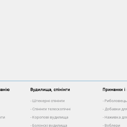
панію
Вудилища, спінінги
Приманки і 
Штекерні спінінги
Риболовець
Спінінги телескопічні
Добавки для
ати
Коропові вудилища
Наживка для
Болонскі вудилища
Воблери