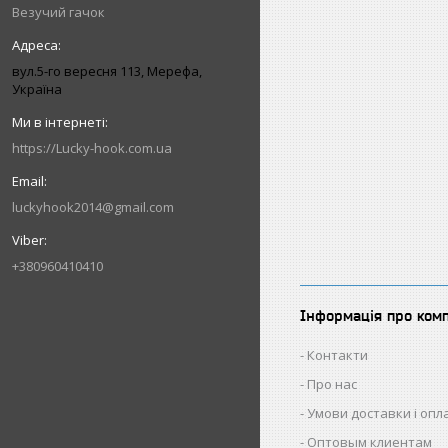
Везучий гачок
вул.5-го вересня 113, Мерефа,
Україна
https://Lucky-hook.com.ua
luckyhook2014@gmail.com
+380960410410
Інформація про ком
Контакти
Про нас
Умови доставки і опл
Оптовым клиентам