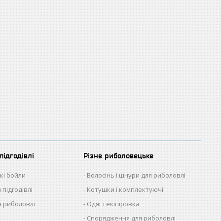
підгодівлі
Різне риболовецьке
кі бойли
Волосінь і шнури для риболовлі
 підгодівлі
Котушки і комплектуючі
 риболовлі
Одяг і екіпіровка
Спорядження для риболовлі