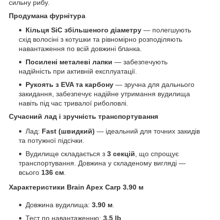
сильну рибу.
Продумана фурнітура
Кільця SiC збільшеного діаметру
— полегшують
схід волосіні з котушки та рівномірно розподіляють
навантаження по всій довжині бланка.
Посилені металеві лапки
— забезпечують
надійність при активній експлуатації.
Рукоять з EVA та карбону
— зручна для дальнього
закидання, забезпечує надійне утримання вудилища
навіть під час тривалої риболовлі.
Сучасний лад і зручність транспортування
Лад:
Fast (швидкий)
— ідеальний для точних закидів
та потужної підсічки.
Вудилище складається з
3 секцій
, що спрощує
транспортування. Довжина у складеному вигляді —
всього
136 см
.
Характеристики Brain Apex Carp 3.90 м
Довжина вудилища:
3.90 м
.
Тест по навантаженню:
3.5 lb
.