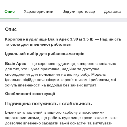
Опис
Характеристики
Відгуки про товар
Доставка
Опис
Коропове вудилище Brain Apex 3.90 м 3.5 lb — Надійність
та сила для впевненої риболовлі
Ідеальний вибір для рибалок-аматорів
Brain Apex
— це коропове вудилище, створене спеціально
для тих, хто шукає практичне, надійне та доступне
спорядження для полювання на велику рибу. Модель
ідеально підійде початківцям-короп'ятникам і рибалкам, які
хочуть впевненості на водоймі без зайвих витрат.
Особливості конструкції
Підвищена потужність і стабільність
Бланк виготовлений із міцного карбону з посиленими
характеристиками, що робить вудилище трохи важчим, зате
дозволяє впевнено закидати важкі оснастки та витягувати