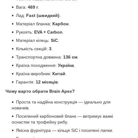
Вага:
469 г
.
Лад:
Fast (швидкий)
.
Матеріал бланка:
Карбон
.
Рукоять:
EVA + Carbon
.
Матеріал кілець:
SiC
.
Кількість секцій:
3
.
Транспортна довжина:
136 см
.
Країна походження:
Україна
.
Країна-виробник:
Китай
.
Гарантія:
12 місяців
.
Чому варто обрати Brain Apex?
Проста та надійна конструкція — ідеально для
новачків.
Посилений карбоновий бланк — витримує важкі
оснастки та трофейну рибу.
Якісна фурнітура — кільця SiC і посилені лапки.