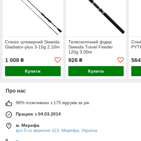
Спінінг штекерний Siweida
Телескопічний фідер
Спін
Gladiator-plus 3-15g 2.10m
Siweida Travel Feeder
PYT
120g 3.00m
1 008
926
564
₴
₴
Купити
Купити
Про нас
98% позитивних з 175 відгуків за рік
Працює з 04.03.2014
м. Мерефа
вул.5-го вересня 113, Мерефа, Україна