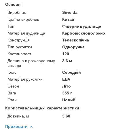
Основні
Виробник
Siweida
Країна виробник
Китай
Тип
Фідерне вудилище
Матеріал вудилища
Карбон/скловолокно
Конструкція
Телескопічна
Тип рукоятки
Одноручна
Кастинг-тест
120
Довжина в розкладеному
3.6 м
вигляді
Клас
Середній
Матеріал рукоятки
ЕВА
Сезон
Літо
Вага
355 г
Стан
Новий
Користувальницькі характеристики
Довжина, м
3.60
Приховати