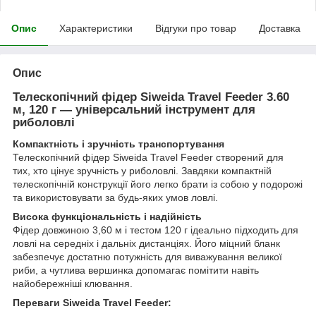
Опис
Характеристики
Відгуки про товар
Доставка
Опис
Телескопічний фідер Siweida Travel Feeder 3.60
м, 120 г — універсальний інструмент для
риболовлі
Компактність і зручність транспортування
Телескопічний фідер Siweida Travel Feeder створений для
тих, хто цінує зручність у риболовлі. Завдяки компактній
телескопічній конструкції його легко брати із собою у подорожі
та використовувати за будь-яких умов ловлі.
Висока функціональність і надійність
Фідер довжиною 3,60 м і тестом 120 г ідеально підходить для
ловлі на середніх і дальніх дистанціях. Його міцний бланк
забезпечує достатню потужність для виважування великої
риби, а чутлива вершинка допомагає помітити навіть
найобережніші клювання.
Переваги Siweida Travel Feeder: