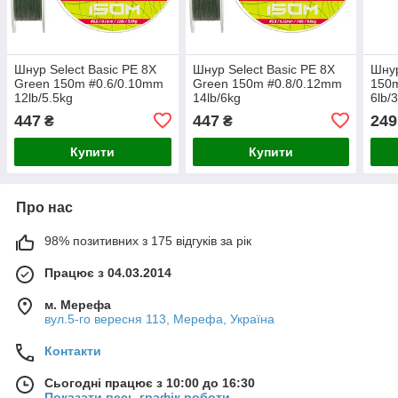
Шнур Select Basic PE 8X
Шнур Select Basic PE 8X
Шнур
Green 150m #0.6/0.10mm
Green 150m #0.8/0.12mm
150m
12lb/5.5kg
14lb/6kg
6lb/
447
447
249
₴
₴
Купити
Купити
Про нас
98% позитивних з 175 відгуків за рік
Працює з 04.03.2014
м. Мерефа
вул.5-го вересня 113, Мерефа, Україна
Контакти
Сьогодні працює з 10:00 до 16:30
Показати весь графік роботи