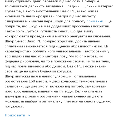
змогу отримати деякі переваги під час лову. По-перше,
збільшується дальність закидання. Гладкий і щільний матеріал
Dyneema, з якого виготовлений Basic PE, м'яко ковзає
кільцями та легко «розрізає» повітря під час вильоту,
створюючи мінімальні перешкоди для польоту
приманки
. І це
попри те, що шнур не має додаткових просочень і покриттів.
Також збільшується чутливість снасті, що дає змогу
контролювати проведення й миттєво реагувати на клювання.
Шнур Select Basic PE помірно жорсткий, досить щільно
сплетений і вирізняється підвищеною абразивостійкістю. Ці
характеристики роблять його універсальним і застосовним у
всіх видах і під час усіх методів лову. Чи то спінінгова, чи
фідерна риболовля, чи то в положенні стоячи, чи то на течії,
під час ловлі твічингом або джигом, Basic PE зможе знайти
своє місце на шпулі будь-якої котушки.
Шнур випускається в найпопулярнішій і оптимальній
розмотуванні 150 метрів, у двох кольорах: темно-зелений і
салатовий, що дає змогу, залежно від потреб, замаскувати
його або, навпаки, виділити на тлі води. Велика кількість
діаметрів із різними розривними навантаженнями дають
можливість підібрати оптимальну плетінку на снасть будь-якої
потужності.
Приховати