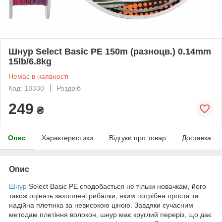
Шнур Select Basic PE 150m (разноцв.) 0.14mm
15lb/6.8kg
Немає в наявності
Код: 18330
Роздріб
249
₴
Опис
Характеристики
Відгуки про товар
Доставка
Опис
Шнур
Select Basic PE сподобається не тільки новачкам, його
також оцінять захоплені рибалки, яким потрібна проста та
надійна плетінка за невисокою ціною. Завдяки сучасним
методам плетіння волокон, шнур має круглий переріз, що дає