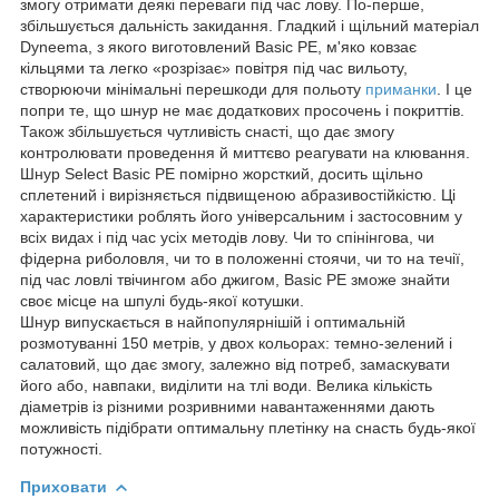
змогу отримати деякі переваги під час лову. По-перше,
збільшується дальність закидання. Гладкий і щільний матеріал
Dyneema, з якого виготовлений Basic PE, м'яко ковзає
кільцями та легко «розрізає» повітря під час вильоту,
створюючи мінімальні перешкоди для польоту
приманки
. І це
попри те, що шнур не має додаткових просочень і покриттів.
Також збільшується чутливість снасті, що дає змогу
контролювати проведення й миттєво реагувати на клювання.
Шнур Select Basic PE помірно жорсткий, досить щільно
сплетений і вирізняється підвищеною абразивостійкістю. Ці
характеристики роблять його універсальним і застосовним у
всіх видах і під час усіх методів лову. Чи то спінінгова, чи
фідерна риболовля, чи то в положенні стоячи, чи то на течії,
під час ловлі твічингом або джигом, Basic PE зможе знайти
своє місце на шпулі будь-якої котушки.
Шнур випускається в найпопулярнішій і оптимальній
розмотуванні 150 метрів, у двох кольорах: темно-зелений і
салатовий, що дає змогу, залежно від потреб, замаскувати
його або, навпаки, виділити на тлі води. Велика кількість
діаметрів із різними розривними навантаженнями дають
можливість підібрати оптимальну плетінку на снасть будь-якої
потужності.
Приховати