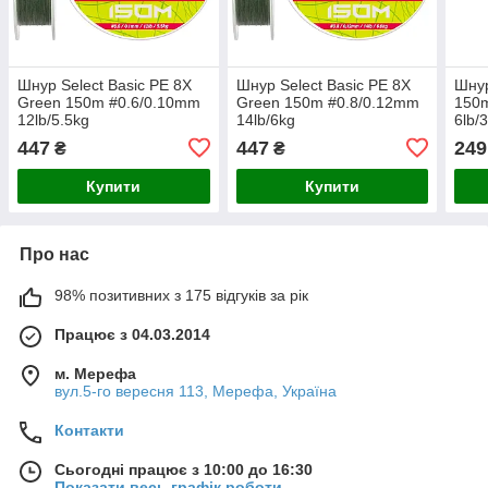
Шнур Select Basic PE 8X
Шнур Select Basic PE 8X
Шнур
Green 150m #0.6/0.10mm
Green 150m #0.8/0.12mm
150m
12lb/5.5kg
14lb/6kg
6lb/
447
447
249
₴
₴
Купити
Купити
Про нас
98% позитивних з 175 відгуків за рік
Працює з 04.03.2014
м. Мерефа
вул.5-го вересня 113, Мерефа, Україна
Контакти
Сьогодні працює з 10:00 до 16:30
Показати весь графік роботи