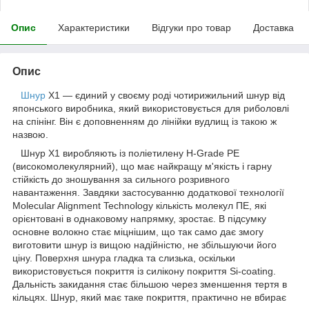
Опис
Характеристики
Відгуки про товар
Доставка
Опис
Шнур
Х1 — єдиний у своєму роді чотирижильний шнур від
японського виробника, який використовується для риболовлі
на спінінг. Він є доповненням до лінійки вудлищ із такою ж
назвою.
Шнур Х1 виробляють із поліетилену H-Grade PE
(високомолекулярний), що має найкращу м'якість і гарну
стійкість до зношування за сильного розривного
навантаження. Завдяки застосуванню додаткової технології
Molecular Alignment Technology кількість молекул ПЕ, які
орієнтовані в однаковому напрямку, зростає. В підсумку
основне волокно стає міцнішим, що так само дає змогу
виготовити шнур із вищою надійністю, не збільшуючи його
ціну. Поверхня шнура гладка та слизька, оскільки
використовується покриття із силікону покриття Si-coating.
Дальність закидання стає більшою через зменшення тертя в
кільцях. Шнур, який має таке покриття, практично не вбирає