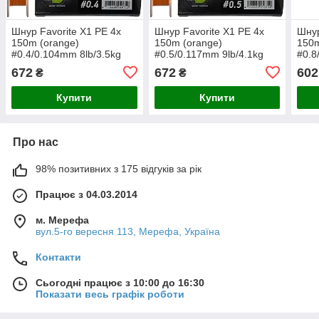
Шнур Favorite X1 PE 4x
Шнур Favorite X1 PE 4x
Шнур
150m (orange)
150m (orange)
150m
#0.4/0.104mm 8lb/3.5kg
#0.5/0.117mm 9lb/4.1kg
#0.8
672
672
602
₴
₴
Купити
Купити
Про нас
98% позитивних з 175 відгуків за рік
Працює з 04.03.2014
м. Мерефа
вул.5-го вересня 113, Мерефа, Україна
Контакти
Сьогодні працює з 10:00 до 16:30
Показати весь графік роботи