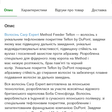
Опис
Характеристики
Відгуки про товар
Доставка
Опис
Волосінь Carp Expert
Method Feeder Teflon — волосінь з
унікальним тефлоновим покриттям Teflon by DuPont, завдяки
якому має підвищену дальність закидання, унікальні
водовідштовхувальні властивості, підвищену стійкість на
вузлах і посилений захистом проти абразиву. Розроблена
спеціально для фідерного лову коропа на Method і
має низкую розтяжність, брак пам'яті та чорний
колір. Унікальне покриття Teflon by DuPont покращує
абразивну стійкість до стирання волосіні та забезпечує плавне
подавання волосіні за дальніх закидань.
Вся волосінь Carp Expert виготовлена за японською
технологією, розроблялася за участю всесвітньо відомого
британського карполова Боба Стенсфілда. Волосінь
виробляється в Індонезії із сучасного японського полімеру, зі
спеціальним тефлоновим покриттям, розробленим і
запатентованим французькою компанією DuPont. Завдяки