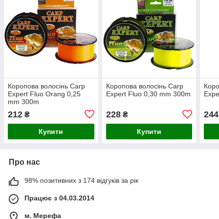
Коропова волосінь Carp
Коропова волосінь Carp
Коро
Expert Fluo Orang 0,25
Expert Fluo 0,30 mm 300m
Expe
mm 300m
212
228
244
₴
₴
Купити
Купити
Про нас
98% позитивних з 174 відгуків за рік
Працює з 04.03.2014
м. Мерефа