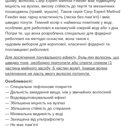
цьому, волосінь Carp Expert Method Feeder має підвищену
міцність на вузлах, високу стійкість до тертя та механічних
пошкоджень (гравій, мушля). Також серія Carp Expert Method
Feeder має гарну еластичність (леска без пам'яті) і вміє
швидко тонути. Темний колір є найменш помітним у воді,
особливо для риболовлі в каламутній озерній воді або з дна.
Попри те, що вона розроблена спеціально для фідерної
риболовлі на методні оснастки, вона також є
чудовим вибором для коропової, класичної фідерної та
поплавцевої риболовлі.
Для досягнення тонувального ефекту, будь-яку волосінь, що
швидко тоне, необхідно притопити або сперти спреєм (1
частина мийного засобу, 6 частин води). Інакше водне
натягнення не дасть змогу волосіні потонути.
Особливості:
— Спеціальне тефлонове покриття
— Дальність закидання вища, ніж у звичайних волосіней
— Водовідштовхувальний ефект
— Збільшена міцність на вузлах
— Збільшена стійкість до стирання
— Мінімальна видимість у воді
— Захищена від ультрафіолету
— Не має пам'яті