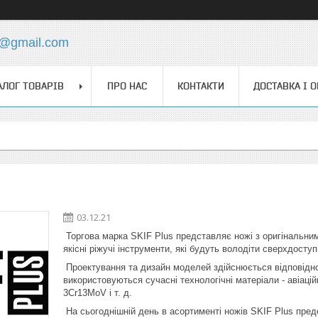
4@gmail.com
АЛОГ ТОВАРІВ
ПРО НАС
КОНТАКТИ
ДОСТАВКА І 
03.12.21
Торгова марка SKIF Plus представляє ножі з оригінальни
якісні ріжучі інструменти, які будуть володіти сверхдосту
Проектування та дизайн моделей здійснюється відповідно 
використовуються сучасні технологічні матеріали - авіаці
3Cr13MoV і т. д.
На сьогоднішній день в асортименті ножів SKIF Plus предс