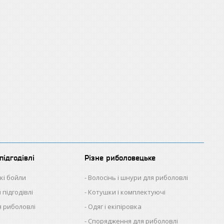
підгодівлі
Різне риболовецьке
кі бойли
Волосінь і шнури для риболовлі
 підгодівлі
Котушки і комплектуючі
 риболовлі
Одяг і екіпіровка
Спорядження для риболовлі