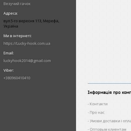
Везучий гачок
вул.5-го вересня 113, Мерефа,
Україна
https://Lucky-hook.com.ua
luckyhook2014@gmail.com
+380960410410
Інформація про ком
Контакти
Про нас
Умови доставки і опл
Оптовым клиентам