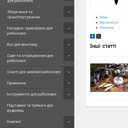
для риболовлі
Зберігання та
транспортування
Ножі
Мультитул
Насадки і прикормки для
Лопатки
риболовлі
Все для монтажу
Інші статті
Одяг та спорядження для
риболовлі
Снасті для зимової риболовлі
Приманки
Інструменти для риболовлі
Підставки та тримачі для
вудилищ
Кемпінг