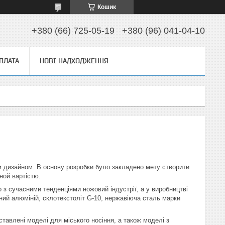
Кошик
+380 (66) 725-05-19
+380 (96) 041-04-10
ОПЛАТА
НОВІ НАДХОДЖЕННЯ
м дизайном. В основу розробки було закладено мету створити
пной вартістю.
з сучасними тенденціями ножовий індустрії, а у виробництві
йний алюміній, склотекстоліт G-10, нержавіюча сталь марки
тавлені моделі для міського носіння, а також моделі з