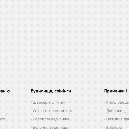
панію
Вудилища, спінінги
Приманки і 
Штекерні спінінги
Риболовець
Спінінги телескопічні
Добавки для
ати
Коропові вудилища
Наживка для
Болонскі вудилища
Воблери