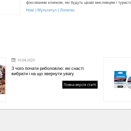
фіксованим клинком, які будуть цікаві мисливцям і турист
Ножі | Мультитул | Лопатки
10.04.2025
З чого почати риболовлю: які снасті
вибрати і на що звернути увагу
Повна версія статті