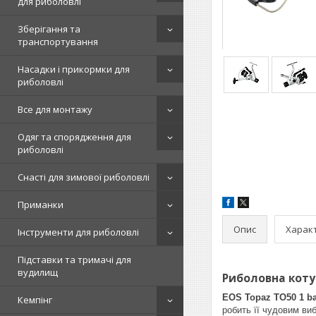
для риболовлі
Зберігання та
транспортування
Насадки і прикормки для
риболовлі
Все для монтажу
Одяг та спорядження для
риболовлі
Снасті для зимової риболовлі
Приманки
Опис
Харак
Інструменти для риболовлі
Підставки та тримачі для
вудилищ
Риболовна коту
EOS Topaz TO50
1 ba
Кемпінг
робить її чудовим ви