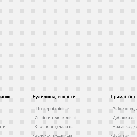
панію
Вудилища, спінінги
Приманки і 
Штекерні спінінги
Риболовець
Спінінги телескопічні
Добавки для
ати
Коропові вудилища
Наживка для
Болонскі вудилища
Воблери