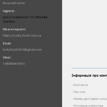
Везучий гачок
вул.5-го вересня 113, Мерефа,
Україна
https://Lucky-hook.com.ua
luckyhook2014@gmail.com
+380960410410
Інформація про ком
Контакти
Про нас
Умови доставки і опл
Оптовым клиентам