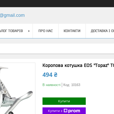
4@gmail.com
АЛОГ ТОВАРІВ
ПРО НАС
КОНТАКТИ
ДОСТАВКА І 
Коропова котушка EOS "Topaz" TO
494 ₴
В наявності
Код:
10163
Купити
Купити з