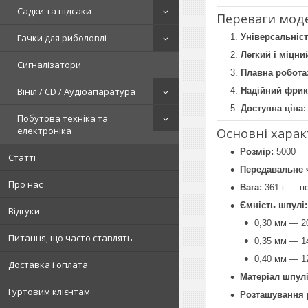
Садки та підсаки
Переваги мод
Гачки для риболовлі
Універсальніст
Легкий і міцни
Сигналізатори
Плавна робота
Вініл / CD / Аудіоапаратура
Надійний фрик
Доступна ціна:
Побутова техніка та
електроніка
Основні хара
Розмір:
5000
Статті
Передавальне 
Про нас
Вага:
361 г — по
Ємність шпулі:
Відгуки
0,30 мм — 2
Питання, що часто ставлять
0,35 мм — 1
0,40 мм — 1
Доставка і оплата
Матеріал шпулі
Гуртовим клієнтам
Розташування 