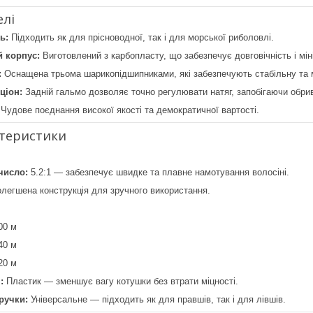
елі
ь:
Підходить як для прісноводної, так і для морської риболовлі.
й корпус:
Виготовлений з карбопласту, що забезпечує довговічність і мін
:
Оснащена трьома шарикопідшипниками, які забезпечують стабільну та м
ціон:
Задній гальмо дозволяє точно регулювати натяг, запобігаючи обрив
Чудове поєднання високої якості та демократичної вартості.
ктеристики
число:
5.2:1 — забезпечує швидке та плавне намотування волосіні.
легшена конструкція для зручного використання.
00 м
40 м
20 м
:
Пластик — зменшує вагу котушки без втрати міцності.
ручки:
Універсальне — підходить як для правшів, так і для лівшів.