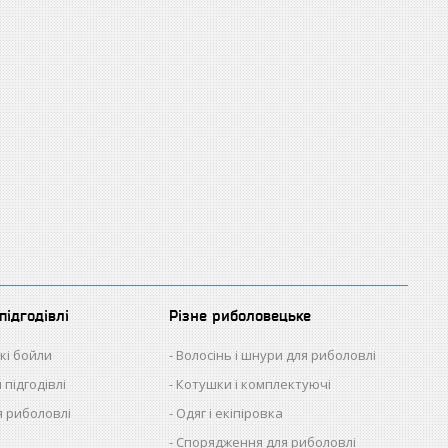
підгодівлі
Різне риболовецьке
кі бойли
Волосінь і шнури для риболовлі
 підгодівлі
Котушки і комплектуючі
 риболовлі
Одяг і екіпіровка
Спорядження для риболовлі