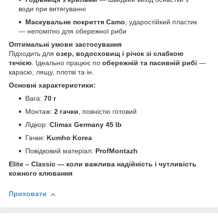
води при витягуванні
Маскувальне покриття Camo
, ударостійкий пластик
— непомітно для обережної риби
Оптимальні умови застосування
Підходить для
озер, водосховищ і річок зі слабкою
течією
. Ідеально працює по
обережній та пасивній рибі
—
карасю, лящу, плотві та ін.
Основні характеристики:
Вага:
70 г
Монтаж:
2 гачки
, повністю готовий
Лідкор:
Climax Germany 45 lb
Гачки:
Kumho Korea
Повідковий матеріал:
ProfMontazh
Elite – Classic — коли важлива надійність і чутливість
кожного клювання
Приховати