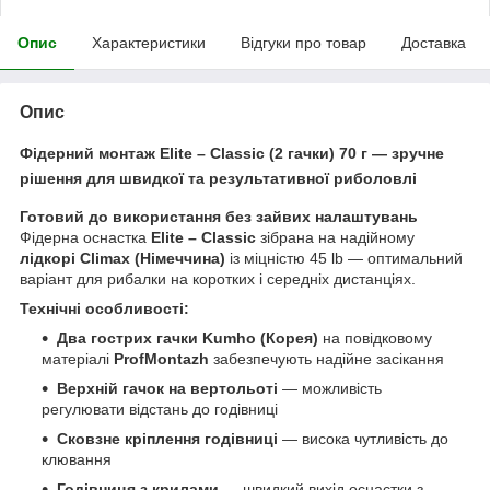
Опис
Характеристики
Відгуки про товар
Доставка
Опис
Фідерний монтаж Elite – Classic (2 гачки) 70 г — зручне
рішення для швидкої та результативної риболовлі
Готовий до використання без зайвих налаштувань
Фідерна оснастка
Elite – Classic
зібрана на надійному
лідкорі Climax (Німеччина)
із міцністю 45 lb — оптимальний
варіант для рибалки на коротких і середніх дистанціях.
Технічні особливості:
Два гострих гачки Kumho (Корея)
на повідковому
матеріалі
ProfMontazh
забезпечують надійне засікання
Верхній гачок на вертольоті
— можливість
регулювати відстань до годівниці
Сковзне кріплення годівниці
— висока чутливість до
клювання
Годівниця з крилами
— швидкий вихід оснастки з