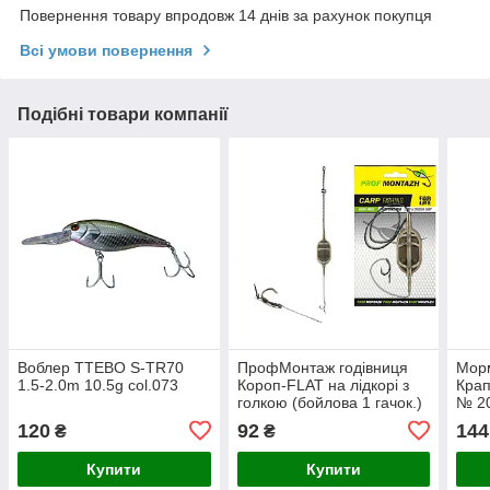
Повернення товару впродовж 14 днів за рахунок покупця
Всі умови повернення
Подібні товари компанії
Воблер TTEBO S-TR70
ПрофМонтаж годівниця
Мор
1.5-2.0m 10.5g col.073
Короп-FLAT на лідкорі з
Крап
голкою (бойлова 1 гачок.)
№ 20
70гр
120
92
144
₴
₴
Купити
Купити