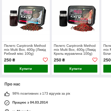
Пелетс Carptronik Method
Пелетс Carptronik Method
Пеле
mix Multi Box, 400g (Ліквід
mix Multi Box, 400g (Ліквід
mix 
Рибний мікс 100g)
Криль-журавлина 100g)
Біла
250
250
250
₴
₴
Купити
Купити
Про нас
98% позитивних з 173 відгуків за рік
Працює з 04.03.2014