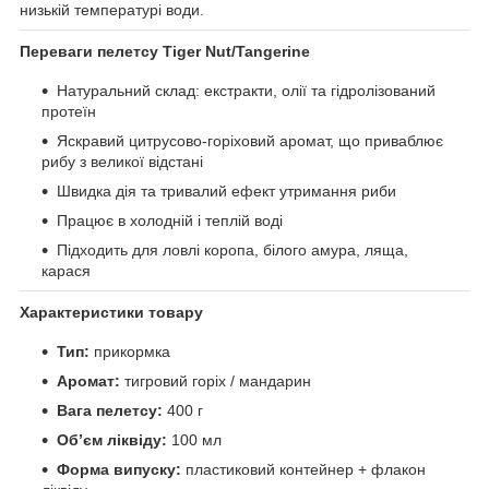
низькій температурі води.
Переваги пелетсу Tiger Nut/Tangerine
Натуральний склад: екстракти, олії та гідролізований
протеїн
Яскравий цитрусово-горіховий аромат, що приваблює
рибу з великої відстані
Швидка дія та тривалий ефект утримання риби
Працює в холодній і теплій воді
Підходить для ловлі коропа, білого амура, ляща,
карася
Характеристики товару
Тип:
прикормка
Аромат:
тигровий горіх / мандарин
Вага пелетсу:
400 г
Обʼєм ліквіду:
100 мл
Форма випуску:
пластиковий контейнер + флакон