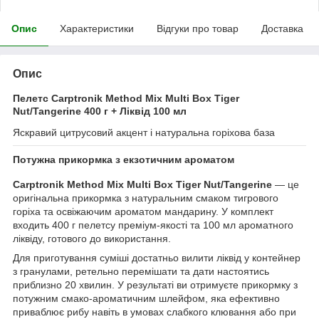
Опис
Характеристики
Відгуки про товар
Доставка
Опис
Пелетс Carptronik Method Mix Multi Box Tiger
Nut/Tangerine 400 г + Ліквід 100 мл
Яскравий цитрусовий акцент і натуральна горіхова база
Потужна прикормка з екзотичним ароматом
Carptronik Method Mix Multi Box Tiger Nut/Tangerine
— це
оригінальна прикормка з натуральним смаком тигрового
горіха та освіжаючим ароматом мандарину. У комплект
входить 400 г пелетсу преміум-якості та 100 мл ароматного
ліквіду, готового до використання.
Для приготування суміші достатньо вилити ліквід у контейнер
з гранулами, ретельно перемішати та дати настоятись
приблизно 20 хвилин. У результаті ви отримуєте прикормку з
потужним смако-ароматичним шлейфом, яка ефективно
приваблює рибу навіть в умовах слабкого клювання або при