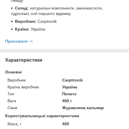
ліквіду
Склад:
натуральні компоненти, амінокислоти,
гідролізат, олії першого віджиму
Виробник:
Carptronik
Країна:
Україна
Приховати
Характеристики
Основні
Виробник
Carptronik
Країна виробник
Україна
Тип
Пелетс
Вага
400 г
Смак
Журавлина кальмар
Користувальницькі характеристики
Маса, г
400