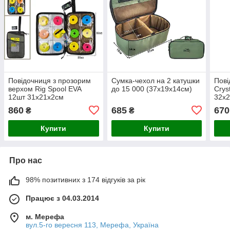
Повідочниця з прозорим
Сумка-чехол на 2 катушки
Пові
верхом Rig Spool EVA
до 15 000 (37х19х14см)
Crys
12шт 31х21х2см
32х
860
685
670
₴
₴
Купити
Купити
Про нас
98% позитивних з 174 відгуків за рік
Працює з 04.03.2014
м. Мерефа
вул.5-го вересня 113, Мерефа, Україна