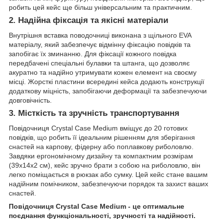
робить цей кейс ще більш універсальним та практичним.
2. Надійна фіксація та якісні матеріали
Внутрішня вставка поводочниці виконана з щільного EVA
матеріалу, який забезпечує відмінну фіксацію повідків та
запобігає їх зминанню. Для фіксації кожного повідка
передбачені спеціальні булавки та штанга, що дозволяє
акуратно та надійно утримувати кожен елемент на своєму
місці. Жорсткі пластини всередині кейса додають конструкції
додаткову міцність, запобігаючи деформації та забезпечуючи
довговічність.
3. Місткість та зручність транспортування
Повідочниця Crystal Case Medium вміщує до 20 готових
повідків, що робить її ідеальним рішенням для зберігання
снастей на карпову, фідерну або поплавкову риболовлю.
Завдяки ергономічному дизайну та компактним розмірам
(39х14х2 см), кейс зручно брати з собою на риболовлю, він
легко поміщається в рюкзак або сумку. Цей кейс стане вашим
надійним помічником, забезпечуючи порядок та захист ваших
снастей.
Повідочниця Crystal Case Medium - це оптимальне
поєднання функціональності, зручності та надійності.