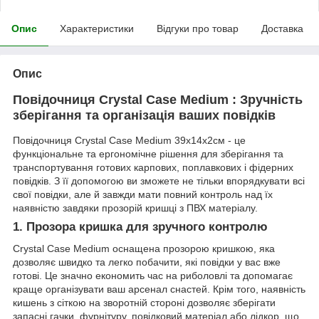
Опис
Характеристики
Відгуки про товар
Доставка
Опис
Повідочниця Crystal Case Medium : Зручність
зберігання та організація ваших повідків
Повідочниця Crystal Case Medium 39х14х2см - це
функціональне та ергономічне рішення для зберігання та
транспортування готових карпових, поплавкових і фідерних
повідків. З її допомогою ви зможете не тільки впорядкувати всі
свої повідки, але й завжди мати повний контроль над їх
наявністю завдяки прозорій кришці з ПВХ матеріалу.
1. Прозора кришка для зручного контролю
Crystal Case Medium оснащена прозорою кришкою, яка
дозволяє швидко та легко побачити, які повідки у вас вже
готові. Це значно економить час на риболовлі та допомагає
краще організувати ваш арсенал снастей. Крім того, наявність
кишень з сіткою на зворотній стороні дозволяє зберігати
запасні гачки, фурнітуру, повідковий матеріал або лідкор, що