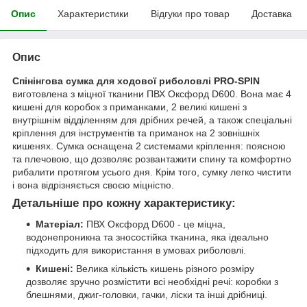
Опис
Характеристики
Відгуки про товар
Доставка
Опис
Спінінгова сумка для ходової риболовлі PRO-SPIN
виготовлена з міцної тканини ПВХ Оксфорд D600. Вона має 4
кишені для коробок з приманками, 2 великі кишені з
внутрішнім відділенням для дрібних речей, а також спеціальні
кріплення для інструментів та приманок на 2 зовнішніх
кишенях. Сумка оснащена 2 системами кріплення: поясною
та плечовою, що дозволяє розвантажити спину та комфортно
рибалити протягом усього дня. Крім того, сумку легко чистити
і вона відрізняється своєю міцністю.
Детальніше про кожну характеристику:
Матеріал:
ПВХ Оксфорд D600 - це міцна,
водонепроникна та зносостійка тканина, яка ідеально
підходить для використання в умовах риболовлі.
Кишені:
Велика кількість кишень різного розміру
дозволяє зручно розмістити всі необхідні речі: коробки з
блешнями, джиг-головки, гачки, ліски та інші дрібниці.