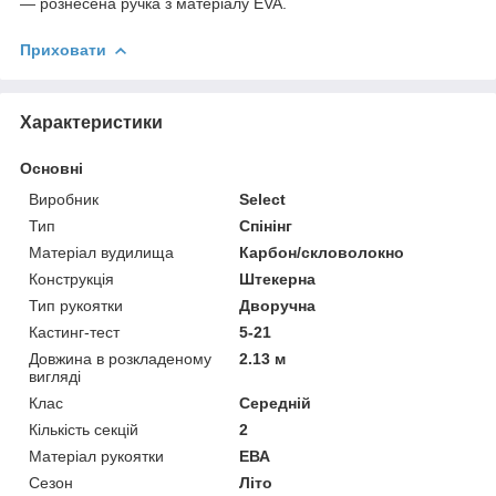
— рознесена ручка з матеріалу EVA.
Приховати
Характеристики
Основні
Виробник
Select
Тип
Спінінг
Матеріал вудилища
Карбон/скловолокно
Конструкція
Штекерна
Тип рукоятки
Дворучна
Кастинг-тест
5-21
Довжина в розкладеному
2.13 м
вигляді
Клас
Середній
Кількість секцій
2
Матеріал рукоятки
ЕВА
Сезон
Літо