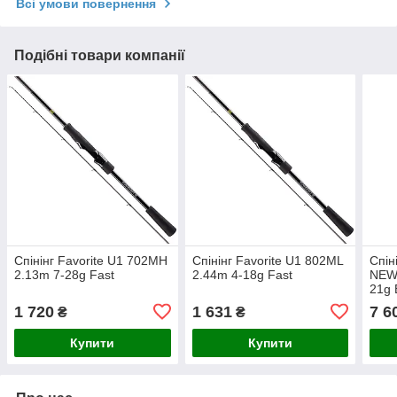
Всі умови повернення
Подібні товари компанії
Спінінг Favorite U1 702MH
Спінінг Favorite U1 802ML
Спін
2.13m 7-28g Fast
2.44m 4-18g Fast
NEW
21g 
1 720
1 631
7 6
₴
₴
Купити
Купити