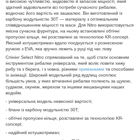
із високою чутливістю, кидковістю й запасом міцності, який
здатний задовольнити всі потреби сучасного рибалки,
водночас його вартість не зашкалює. Він виготовлений із
карбону модульністю 30T — матеріалу з оптимальним
співвідношенням міцності та маси. Для Nitro використовується
якісна сучасна фурнітура, на ньому встановлені обтічні
пропускні кільця, які розставлені за технологією KR-concept.
Якісний котушкотримач вдало поєднується з рознесеною
ручкою з EVA, яка зручно лежить у руці під час лову.
Спінінг Select Nitro спрямований на те, щоб стати основним
інструментом рибалки універсала, який воліє ловити хижу
рибу та з берега, і з човна, різними
приманками
та способами
їх анімації. Широкий модельний ряд вудлищ охоплює
більшість умов, у яких вітчизняні рибалки полюють за щукою,
судаком, окунем, жерехом та іншими мешканцями наших
водойм.
- універсальна модель невисокої вартості;
- бланк із карбону модульністю 30T;
- обтічні пропускні кільця, розставлені за технологією KR-
concept;
- надійний котушкотримач;