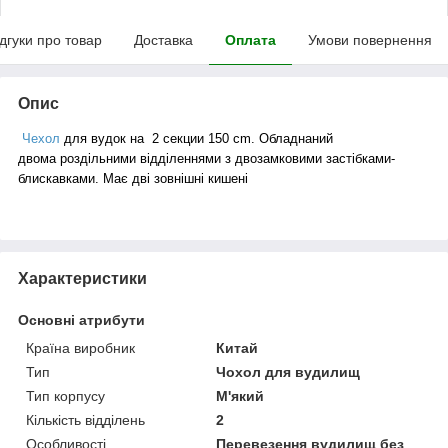
ідгуки про товар
Доставка
Оплата
Умови повернення
Опис
Чехол
для вудок на 2 секции 150
cm
. Обладнаний
двома роздільними відділеннями з двозамковими застібками-
блискавками. Має дві зовнішні кишені
Характеристики
Основні атрибути
Країна виробник
Китай
Тип
Чохол для вудилищ
Тип корпусу
М'який
Кількість відділень
2
Особливості
Перевезення вудилищ без