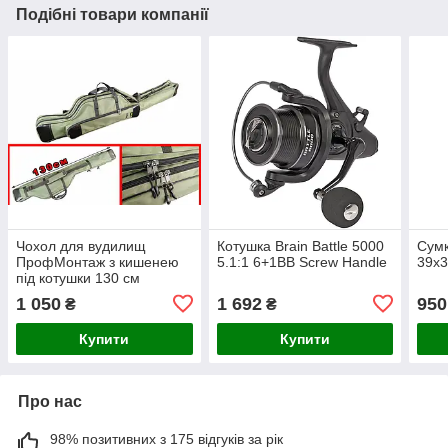
Подібні товари компанії
Чохол для вудилищ
Котушка Brain Battle 5000
Сумк
ПрофМонтаж з кишенею
5.1:1 6+1BB Screw Handle
39х
під котушки 130 см
1 050
1 692
950
₴
₴
Купити
Купити
Про нас
98% позитивних з 175 відгуків за рік